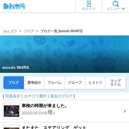
ログイン
メニュー
みんカラ
ブログ
ブログ一覧 [woods 964RS]
woods 964RS
ラップ
ブログ
愛車紹介
アルバム
グループ
ヒストリ
タイム
[
写真表示
｜
カテゴリ選択
｜
過去のブログ
]
車検の時期が来ました。
2016/1/19 23:05
2
またまた ステアリング ゲット