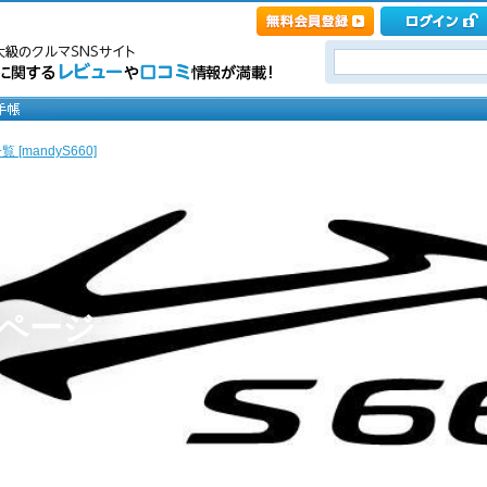
 [mandyS660]
0のページ