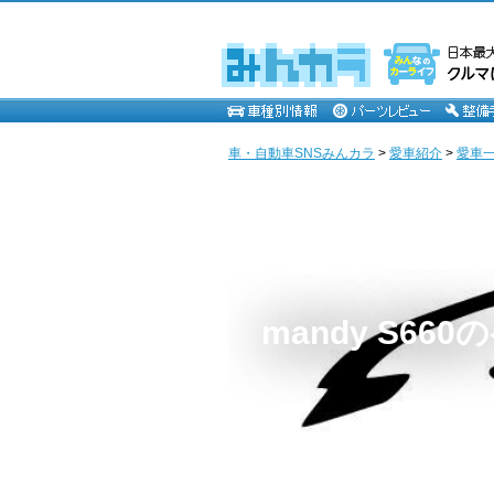
車・自動車SNSみんカラ
>
愛車紹介
>
愛車一覧
mandy S66