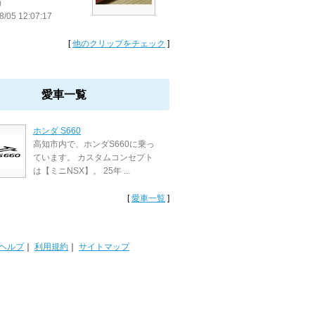
）
8/05 12:07:17
[
他のクリップをチェック
]
愛車一覧
ホンダ S660
高知市内で、ホンダS660に乗っ
ています。 カスタムコンセプト
は【ミニNSX】。 25年 ...
[
愛車一覧
]
ヘルプ
｜
利用規約
｜
サイトマップ