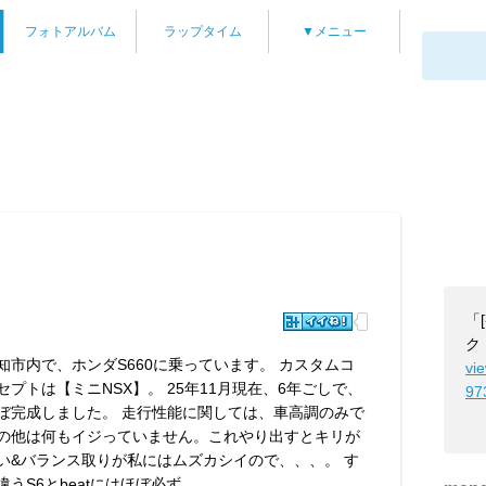
フォトアルバム
ラップタイム
▼メニュー
「
ク
知市内で、ホンダS660に乗っています。 カスタムコ
vi
セプトは【ミニNSX】。 25年11月現在、6年ごしで、
97
ぼ完成しました。 走行性能に関しては、車高調のみで
の他は何もイジっていません。これやり出すとキリが
い&バランス取りが私にはムズカシイので、、、。 す
違うS6とbeatにはほぼ必ず ...