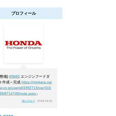
プロフィール
[整備]
#S660
エンジンフードダ
ト作成～完成
https://minkara.car
ew.co.jp/userid/3392713/car/316
39/8714740/note.aspx
」
何シテル？
07/18 14:10