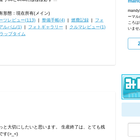
man
man
有形態：現在所有(メイン)
ーマル
ーツレビュー(113)
|
整備手帳(4)
|
燃費記録
|
フォ
ころは
アルバム(1)
|
フォトギャラリー
|
クルマレビュー(1)
いません
ラップタイム
っと大切にしたいと思います。 生産終了は、とても残
です(>_<)