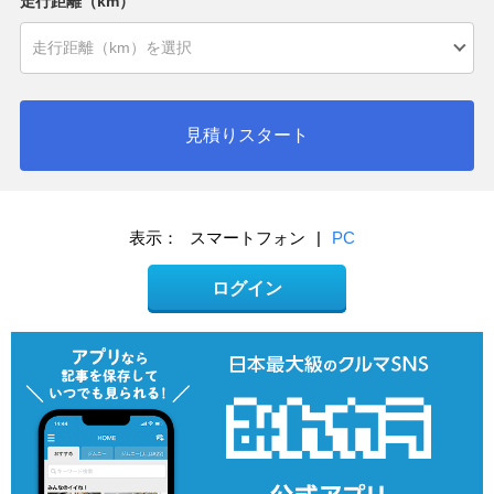
走行距離（km）
見積りスタート
表示：
スマートフォン
|
PC
ログイン