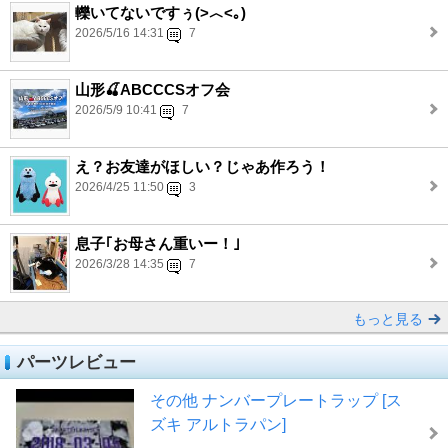
轢いてないですぅ(>︿<｡)
2026/5/16 14:31
7
山形🍒ABCCCSオフ会
2026/5/9 10:41
7
え？お友達がほしい？じゃあ作ろう！
2026/4/25 11:50
3
息子｢お母さん重いー！｣
2026/3/28 14:35
7
もっと見る
パーツレビュー
その他 ナンバープレートラップ [ス
ズキ アルトラパン]