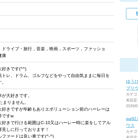
，ドライブ・旅行，音楽，映画，スポーツ，ファッショ
健康
好きです(^^)
筋トレ、ドラム、ゴルフなどをやって自由気ままに毎日を
ゆう
す。
プリ
カテゴ
車が大好きです。
未設定
ンたまりません。
2026/0
大好きですが年齢もありエボリューション前のハーレーは
界ですw
wa9
大好きで行ける範囲はC-10又はハーレー時に楽をしてアル
ウス
拝見しに行っております！
カテゴ
ファードは良い車です(^-^)
未設定