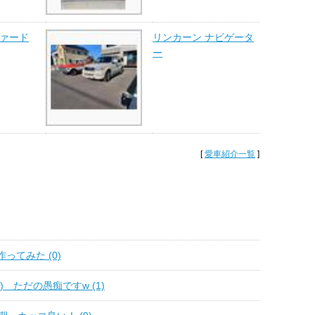
ファード
リンカーン ナビゲータ
ー
[
愛車紹介一覧
]
ってみた (0)
) ただの愚痴ですw (1)