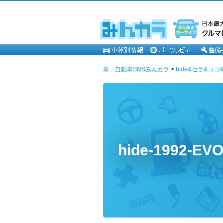
車・自動車SNSみんカラ
>
hide&セラ&ココ
hide-1992-