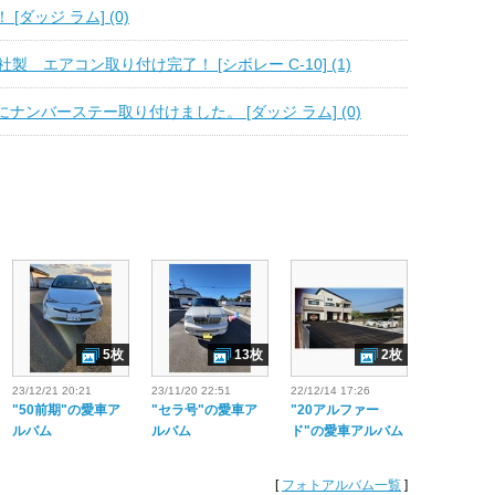
[ダッジ ラム] (0)
AIR社製 エアコン取り付け完了！ [シボレー C-10] (1)
ナンバーステー取り付けました。 [ダッジ ラム] (0)
5枚
13枚
2枚
23/12/21 20:21
23/11/20 22:51
22/12/14 17:26
"50前期"の愛車ア
"セラ号"の愛車ア
"20アルファー
ルバム
ルバム
ド"の愛車アルバム
[
フォトアルバム一覧
]