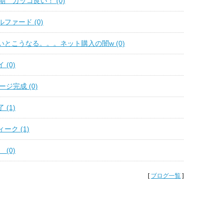
期 カッコ良い！ (0)
ファード (0)
とこうなる。。。ネット購入の闇w (0)
(0)
ージ完成 (0)
(1)
ーク (1)
(0)
[
ブログ一覧
]