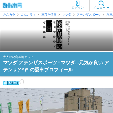
ログイン
メニュー
みんカラ
みんカラ＋
車種別情報
マツダ
アテンザスポーツ
愛車
大人の秘密基地エルフ
マツダ アテンザスポーツ “マツダ...元気が良い ア
テンザ(^^)” の愛車プロフィール