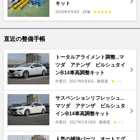
キット
2016年4月4日
-
評価 :
★
★
★
★
★
直近の整備手帳
トータルアライメント調整...マ
ツダ アテンザ ビルシュタイ
ンB14車高調整キット
作業日 : 2017年6月8日
-
難易度 :
★
☆
☆
サスペンションリフレッシュ...
マツダ アテンザ ビルシュタ
インB14車高調整キット
作業日 : 2017年5月18日
-
難易度 :
★
☆
☆
人気の補強パーツ オートエグ