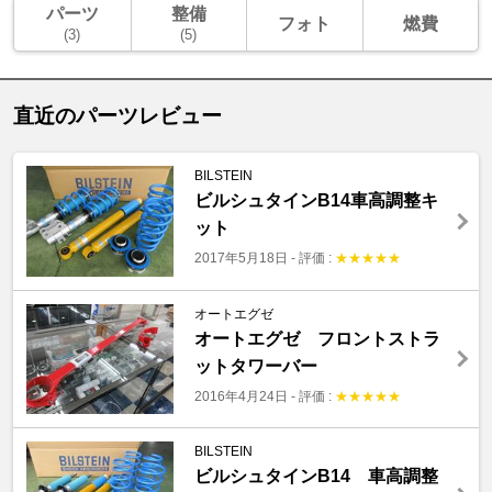
パーツ
整備
フォト
燃費
(3)
(5)
直近のパーツレビュー
BILSTEIN
ビルシュタインB14車高調整キ
ット
2017年5月18日
-
評価 :
★
★
★
★
★
オートエグゼ
オートエグゼ フロントストラ
ットタワーバー
2016年4月24日
-
評価 :
★
★
★
★
★
BILSTEIN
ビルシュタインB14 車高調整