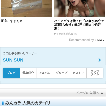
正直、すまん２
バイアグラは捨てた「65歳が45分で
3回戦も余裕」980円で朝まで絶好
調！
PR（健商株式会社）
Recommended by
この記事を書いたユーザー
SUN SUN
ラップ
ブログ
愛車紹介
アルバム
グループ
ヒストリ
タイム
ページの先頭へ ▲
みんカラ 人気のカテゴリ