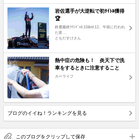
岩佐選手が大逆転で初ﾀｲﾄﾙ獲得
🏆
鈴鹿最終ﾗｳﾝﾄﾞrd.10&rd.12、午前に行われ
た富 ...
ともだすけさん
熱中症の危険も！ 炎天下で洗
車をするときに注意すること
カーライフ
ブログのイイね！ランキングを見る
このブログをクリップして保存