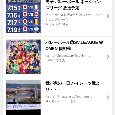
男子 バレーボール ネーション
ズリーグ 放送予定
バレーボール世界3大大会のひとつ 『ネー
ションズリーグ』 ...
揚げ職人VIPさん
バレーボール🏐SV.LEAGUE W
OMEN 観戦🤩
<a href='/image.aspx?src=[mrn ...
S204ユウさん
我が家の一日 パイレーツ戦よ
り・・・
<a href="/image.aspx?src=[mrn ...
やんちゃＧｅｅ～さん