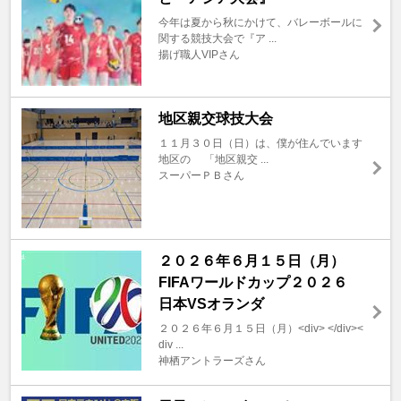
今年は夏から秋にかけて、バレーボールに
関する競技大会で『ア ...
揚げ職人VIPさん
地区親交球技大会
１１月３０日（日）は、僕が住んでいます
地区の 「地区親交 ...
スーパーＰＢさん
２０２６年６月１５日（月）
FIFAワールドカップ２０２６
日本VSオランダ
２０２６年６月１５日（月）<div> </div><
div ...
神栖アントラーズさん