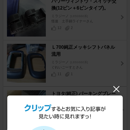
パワーウィンドウ・スイッチ交
換(12ピン＋6ピンタイプ)。
ミラジーノ
[L650/660系]
怪速 土手鍋ライナーさん
12
2
Ｌ700純正メッキシフトパネル
流用
ミラジーノ
[L650/660系]
ぐれいごーすとさん
11
1
トヨタ(純正) パーキングブレー
キノブ 取り付け
ミラジーノ
[L650/660系]
こがもさん
1
0