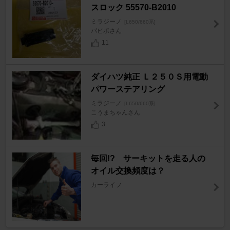
スロック 55570-B2010
ミラジーノ
[L650/660系]
パピポさん
11
ダイハツ純正 Ｌ２５０Ｓ用電動
パワーステアリング
ミラジーノ
[L650/660系]
こうまちゃんさん
3
毎回!? サーキットを走る人の
オイル交換頻度は？
カーライフ