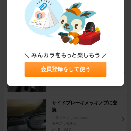
AUTO GARAGE汎用本革シフ
トブーツをつけました
ミラジーノ
[L650/660系]
ピノポルテさん
3
0
小銀ちゃんをシフトをMT(風)に
ミラジーノ
[L650/660系]
会員登録をして使う
⑨銀⑨さん
46
2
サイドブレーキメッキノブに交
換
ミラジーノ
[L650/660系]
もやけっちさん
5
0