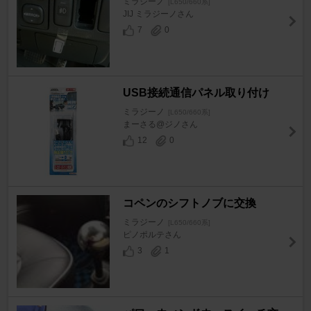
ミラジーノ
[L650/660系]
JIJ ミラジーノさん
7
0
USB接続通信パネル取り付け
ミラジーノ
[L650/660系]
まーさる@ジノさん
12
0
コペンのシフトノブに交換
ミラジーノ
[L650/660系]
ピノポルテさん
3
1