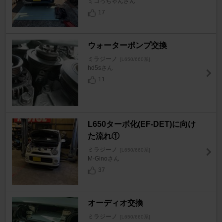
ミコっちゃんさん
17
ウォーターポンプ交換
ミラジーノ
[L650/660系]
hd5sさん
11
L650ターボ化(EF-DET)に向け
た流れ①
ミラジーノ
[L650/660系]
M-Ginoさん
37
オーディオ交換
ミラジーノ
[L650/660系]