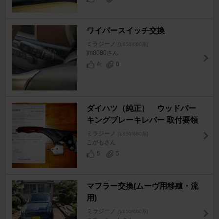
ワイパースイッチ交換
ミラジーノ
[L650/660系]
jm8080さん
4
0
ダイハツ（純正） ウッドパー
キングブレーキレバー 取付要領
ミラジーノ
[L650/660系]
こがもさん
5
5
マフラー交換(ムーヴ用移殖・流
用)
ミラジーノ
[L650/660系]