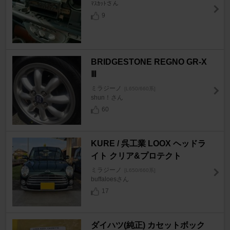
ﾏｽｶｯﾄさん
9
BRIDGESTONE REGNO GR-X
Ⅲ
ミラジーノ
[L650/660系]
shun！さん
60
KURE / 呉工業 LOOX ヘッドラ
イト クリア&プロテクト
ミラジーノ
[L650/660系]
buffaloesさん
17
ダイハツ(純正) カセットボック