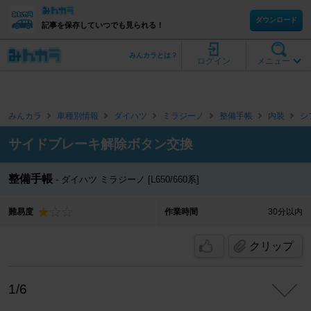
ダウンロード
記事を保存していつでも見られる！
みんカラとは？
ログイン
メニュー
みんカラ
車種別情報
ダイハツ
ミラジーノ
整備手帳
内装
シ
サイドブレーキ解除ボタン交換
整備手帳
ダイハツ ミラジーノ [L650/660系]
難易度
作業時間
30分以内
クリップ
1/6