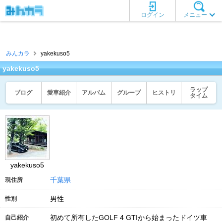
ログイン
メニュー
みんカラ
yakekuso5
yakekuso5
ラップ
ブログ
愛車紹介
アルバム
グループ
ヒストリ
タイム
yakekuso5
千葉県
現住所
男性
性別
初めて所有したGOLF 4 GTIから始まったドイツ車
自己紹介