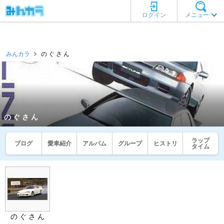
ログイン
メニュー
みんカラ
の ぐ さ ん
の ぐ さ ん
ラップ
ブログ
愛車紹介
アルバム
グループ
ヒストリ
タイム
の ぐ さ ん