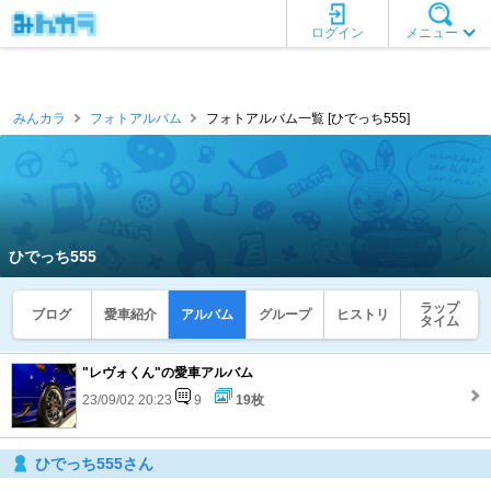
ログイン
メニュー
みんカラ
フォトアルバム
フォトアルバム一覧 [ひでっち555]
ひでっち555
ラップ
ブログ
愛車紹介
アルバム
グループ
ヒストリ
タイム
"レヴォくん"の愛車アルバム
23/09/02 20:23
9
19枚
ひでっち555さん