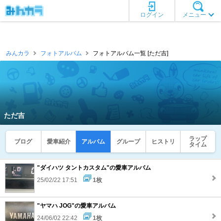
ログイン
メニュー
みんカラ
フォトアルバム
フォトアルバム一覧 [ただ吉]
ただ吉
ラップ
ブログ
愛車紹介
アルバム
グループ
ヒストリ
タイム
"ダイハツ タントカスタム"の愛車アルバム
25/02/22 17:51
1枚
"ヤマハ JOG"の愛車アルバム
24/06/02 22:42
1枚