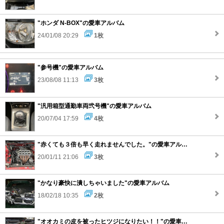
"ホンダ N-BOX"の愛車アルバム
24/01/08 20:29
1枚
"参号機"の愛車アルバム
23/08/08 11:13
3枚
"汎用箱型通勤車両弐号機"の愛車アルバム
20/07/04 17:59
4枚
"赤くても３倍も早く走れませんでした。"の愛車アルバム
20/01/11 21:06
3枚
"かなり豪快に潰しちゃいました"の愛車アルバム
18/02/18 10:35
2枚
"オオカミの皮を被ったヒツジになりたい！！"の愛車アルバム