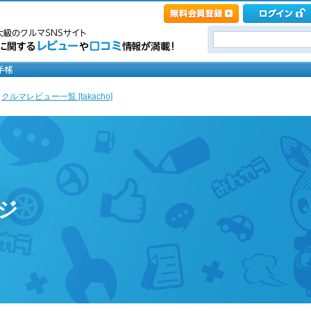
>
クルマレビュー一覧 [takacho]
ージ