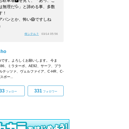
も駐車場🅿️を見て、「あっ、こ
は無理だ💦」と諦める事、多数
す！
アパンとか、怖い😱ですしね
」
何シテル？
03/14 05:56
cho
achoです。よろしくお願いします。 今ま
E86、ミラターボ、AE92、サーフ、プラ
ルテッツァ、ヴェルファイア、C-HR、C-
スポー...
33
331
フォロー
フォロワー