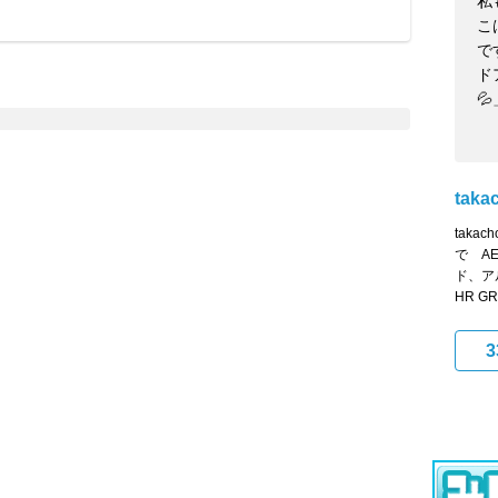
私
こ
で
ド
💦
taka
tak
で A
ド、ア
HR GR
3