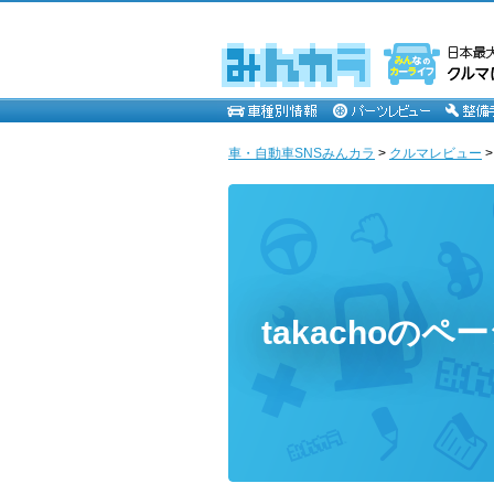
車・自動車SNSみんカラ
>
クルマレビュー
takachoのペ