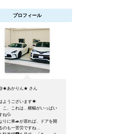
プロフィール
@★あかりん★ さん
はようございます☀
、こ、これは…横幅がいっぱい
すね💦
なりに車🚙が居れば、ドアを開
るのも一苦労ですね…