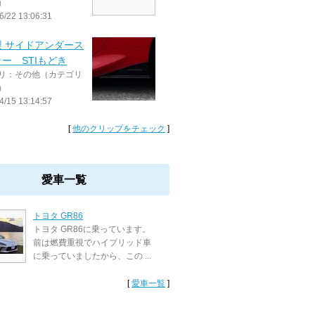
）
6/22 13:06:31
製 サイドアンダース
ー STIもどき
リ：その他（カテゴリ
）
4/15 13:14:57
[
他のクリップをチェック
]
愛車一覧
トヨタ GR86
トヨタ GR86に乗っています。
前は燃費重視でハイブリッド車
に乗っていましたから、この ...
[
愛車一覧
]