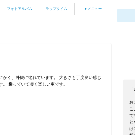
フォトアルバム
ラップタイム
▼メニュー
にかく、外観に惚れています。 大きさも丁度良い感じ
す。 乗っていて凄く楽しい車です。
「
お
こ
て
と
け