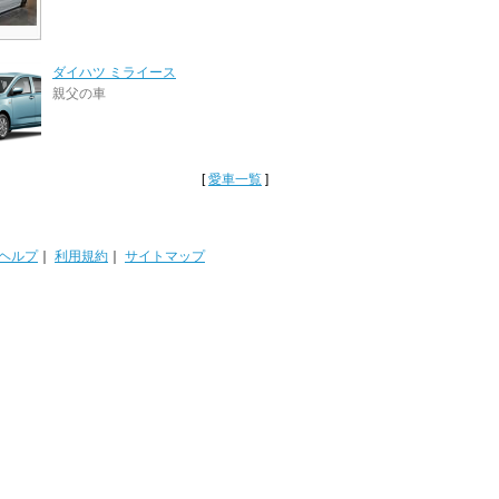
ダイハツ ミライース
親父の車
[
愛車一覧
]
ヘルプ
｜
利用規約
｜
サイトマップ