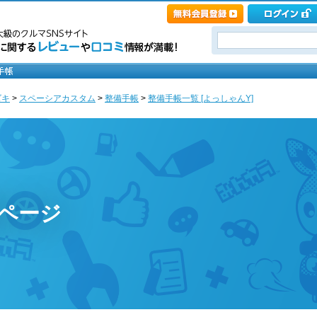
ズキ
>
スペーシアカスタム
>
整備手帳
>
整備手帳一覧 [よっしゃんY]
ページ