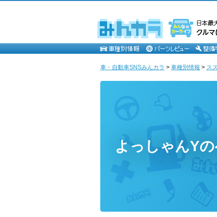
車・自動車SNSみんカラ
>
車種別情報
>
ス
よっしゃんYの