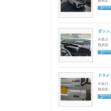
難易度 
ダッシ
作業日 :
難易度 
ドライ
作業日 :
難易度 