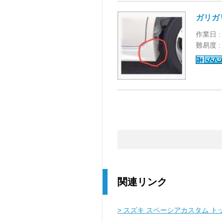
ガリガ
作業日 :
難易度 
関連リンク
> スズキ スペーシアカスタム ト