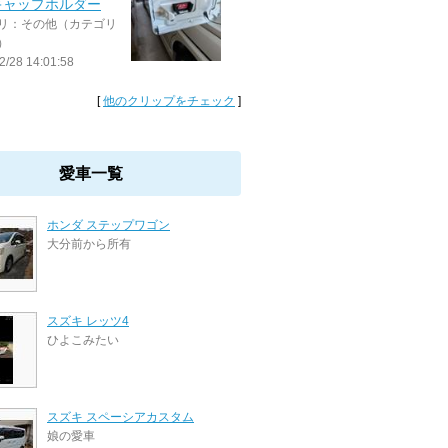
キャップホルダー
リ：その他（カテゴリ
）
2/28 14:01:58
[
他のクリップをチェック
]
愛車一覧
ホンダ ステップワゴン
大分前から所有
スズキ レッツ4
ひよこみたい
スズキ スペーシアカスタム
娘の愛車