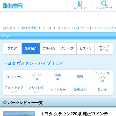
ログイン
メニュー
みんカラ
車種別情報
トヨタ
ヴォクシー ハイブリッド
パーツレビ
iccya
ラップ
ブログ
愛車紹介
アルバム
グループ
ヒストリ
タイム
トヨタ ヴォクシー ハイブリッド
フォトアル
パーツ
整備
プロフィール
燃費
バム
(1)
(11)
(2)
フォトギャラ
クルマレビ
ヒストリー
愛車ログ
買い物
リー
ュー
パーツレビュー一覧
トヨタ クラウン220系 純正17インチ