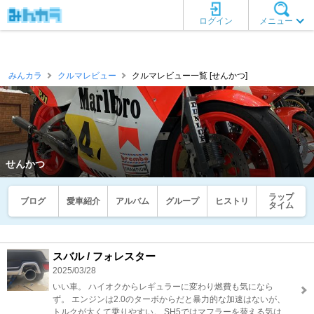
ログイン
メニュー
みんカラ
クルマレビュー
クルマレビュー一覧 [せんかつ]
せんかつ
ラップ
ブログ
愛車紹介
アルバム
グループ
ヒストリ
タイム
スバル / フォレスター
2025/03/28
いい車。 ハイオクからレギュラーに変わり燃費も気になら
ず。 エンジンは2.0のターボからだと暴力的な加速はないが、
トルクが太くて乗りやすい。 SH5ではマフラーを替える気は