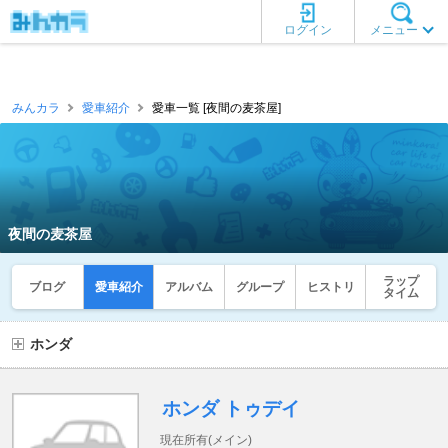
ログイン
メニュー
みんカラ
愛車紹介
愛車一覧 [夜間の麦茶屋]
夜間の麦茶屋
ラップ
ブログ
愛車紹介
アルバム
グループ
ヒストリ
タイム
ホンダ
ホンダ トゥデイ
現在所有(メイン)