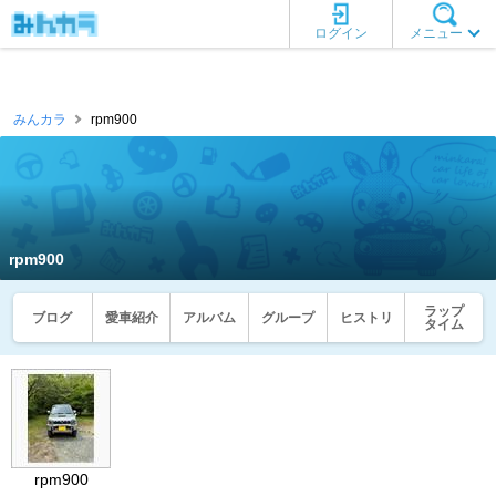
ログイン
メニュー
みんカラ
rpm900
rpm900
ラップ
ブログ
愛車紹介
アルバム
グループ
ヒストリ
タイム
rpm900