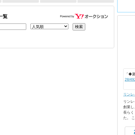
一覧
「◆
28/49
リンレ
リンレ
創業し
長らく
た。 これ