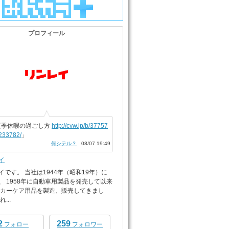
プロフィール
夏季休暇の過ごし方
http://cvw.jp/b/37757
233782/
」
何シテル？
08/07 19:49
イ
イです。 当社は1944年（昭和19年）に
、 1958年に自動車用製品を発売して以来
 カーケア用品を製造、販売してきまし
...
2
259
フォロー
フォロワー