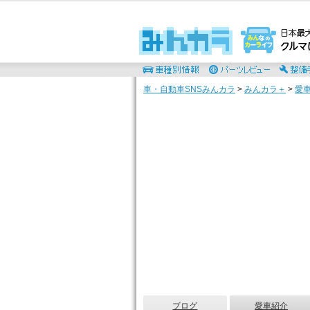
車・自動車SNSみんカラ
>
みんカラ＋
>
愛
ブログ
愛車紹介