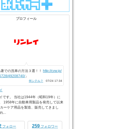
プロフィール
酷暑での洗車の方法３選！！
http://cvw.jp/
5728/49208740/
」
何シテル？
07/24 17:34
イ
イです。 当社は1944年（昭和19年）に
、 1958年に自動車用製品を発売して以来
 カーケア用品を製造、販売してきまし
...
2
259
フォロー
フォロワー