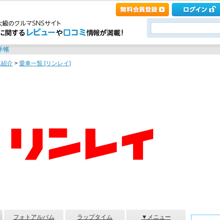
車紹介
>
愛車一覧 [リンレイ]
フォトアルバム
ラップタイム
▼メニュー