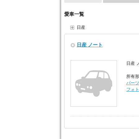
愛車一覧
日産
日産 ノート
日産 
所有形
パー
フォ