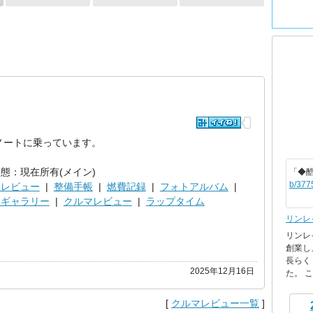
ノートに乗っています。
態：現在所有(メイン)
「◆
b/377
ツレビュー
|
整備手帳
|
燃費記録
|
フォトアルバム
|
トギャラリー
|
クルマレビュー
|
ラップタイム
リンレ
リンレ
創業し
長らく
2025年12月16日
た。 これ
[
クルマレビュー一覧
]