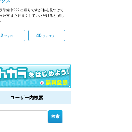
ックス
ラ準備中??? 出戻りですが 私を見つけて
った方 また仲良くしていただけると 嬉し
♪
32
40
フォロー
フォロワー
ユーザー内検索