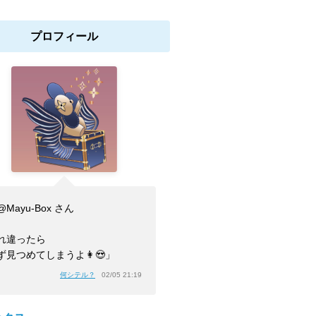
プロフィール
@Mayu-Box さん
れ違ったら
ず見つめてしまうよ👩😍」
何シテル？
02/05 21:19