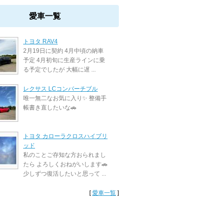
愛車一覧
トヨタ RAV4
2月19日に契約 4月中頃の納車
予定 4月初旬に生産ラインに乗
る予定でしたが 大幅に遅 ...
レクサス LCコンバーチブル
唯一無二なお気に入り✨ 整備手
帳書き直したいな🚗
トヨタ カローラクロスハイブリ
ッド
私のことご存知な方おられまし
たら よろしくおねがいします🚗
少しずつ復活したいと思って ...
[
愛車一覧
]