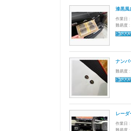
漆黒風
作業日 :
難易度 
ナンバ
難易度 
レーダ
作業日 :
難易度 