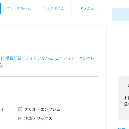
フォトアルバム
ラップタイム
▼メニュー
)
|
燃費記録
|
フォトアルバム (1)
|
フォト
|
クルマレ
ム
「
す
必
ル）
グリル・エンブレム
洗車・ワックス