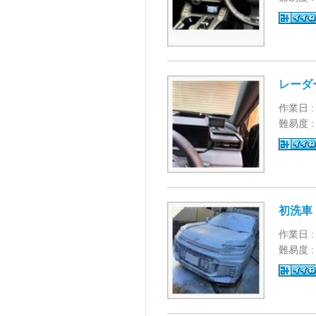
レーダー
作業日 :
難易度 
初洗車
作業日 :
難易度 