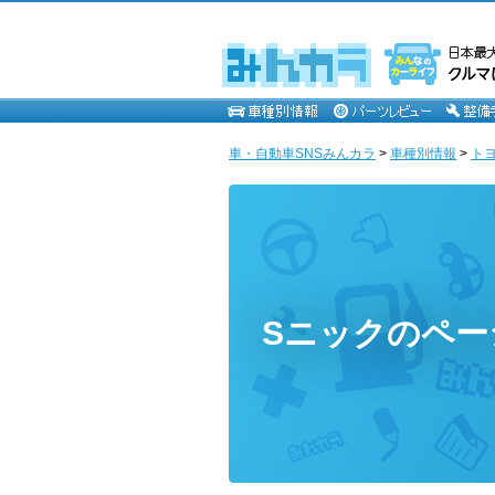
車・自動車SNSみんカラ
>
車種別情報
>
ト
Sニックのペー