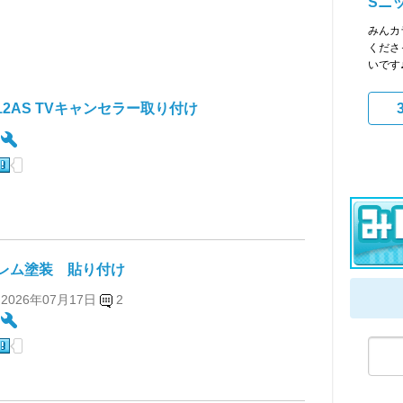
Sニ
みんカ
くださ
いです
112AS TVキャンセラー取り付け
:
レム塗装 貼り付け
 2026年07月17日
2
: