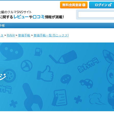
ヨタ
>
RAV4
>
整備手帳
>
整備手帳一覧 [Sニックス]
ジ