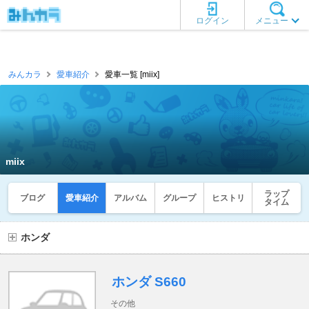
ログイン
メニュー
みんカラ
愛車紹介
愛車一覧 [miix]
miix
ラップ
ブログ
愛車紹介
アルバム
グループ
ヒストリ
タイム
ホンダ
ホンダ S660
その他