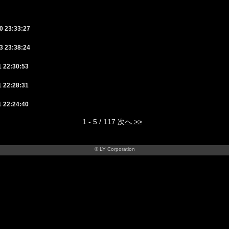
0 23:33:27
3 23:38:24
1 22:30:53
1 22:28:31
1 22:24:40
1 - 5 / 117
次へ >>
© LY Corporation