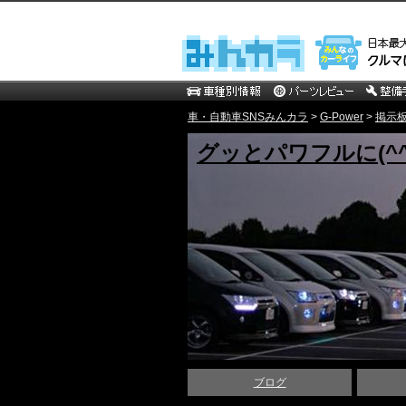
車・自動車SNSみんカラ
>
G-Power
>
掲示
グッとパワフルに(^^
ブログ