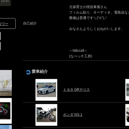
 14:41
元保育士の現役車屋さん
フィルム貼り、オーディオ、電装品などは
整備は普通です＼(°o°)／
自己紹介
ロワー
みなさんよろしくおねがいします。
～NBcraft～
(なべっチ工房)
愛車紹介
トヨタ GRヤリス
ホンダ NS-1