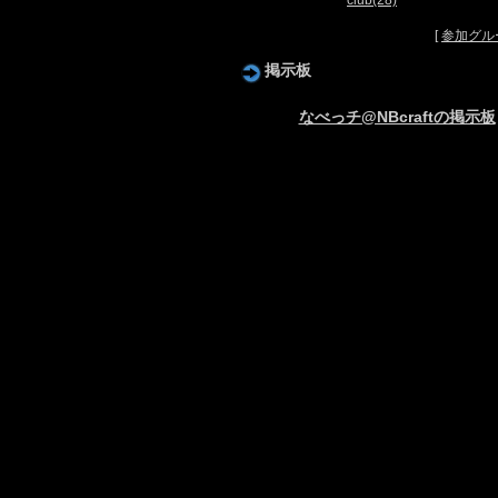
club(28)
[
参加グル
掲示板
なべっチ@NBcraftの掲示板