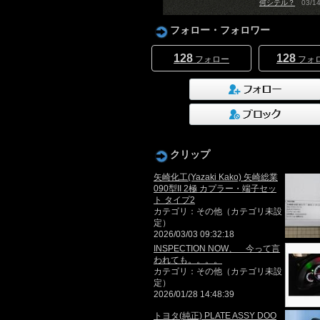
何シテル？
03/14
フォロー・フォロワー
128
128
フォロー
フォ
クリップ
矢崎化工(Yazaki Kako) 矢崎総業
090型II 2極 カプラー・端子セッ
ト タイプ2
カテゴリ：その他（カテゴリ未設
定）
2026/03/03 09:32:18
INSPECTION NOW、 今って言
われても。。。。
カテゴリ：その他（カテゴリ未設
定）
2026/01/28 14:48:39
トヨタ(純正) PLATE ASSY DOO