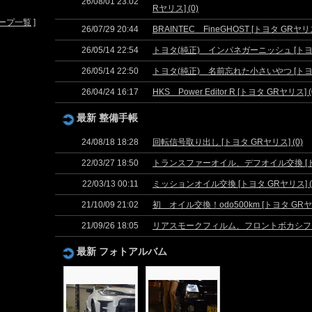
26/08/01 23:02
Rヤリス] (0)
ープ一覧
]
26/07/29 20:44
BRAINTEC FineGHOST [トヨタ GRヤリス]
26/05/14 22:54
トヨタ(純正) インパネガーニッシュ [トヨタ 
26/05/14 22:50
トヨタ(純正) 名前忘れた小さいやつ [トヨタ 
26/04/24 16:17
HKS Power Editor R [トヨタ GRヤリス] (
最新 整備手帳
24/08/18 18:28
回転信号取り出し [トヨタ GRヤリス] (0)
22/03/27 18:50
トランスファーオイル、デフオイル交換 [トヨタ
22/03/13 00:11
ミッションオイル交換 [トヨタ GRヤリス] (
21/10/09 21:02
初 オイル交換！odo500km [トヨタ GRヤリ
21/09/26 18:05
リアスモークフィルム、フロントボカシフィルム
最新 フォトアルバム