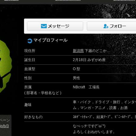
マイプロフィール
現住所
新潟県
下越のどこか…
誕生日
2月18日 みずがめ座
血液型
O 型
性別
男性
所属
NBcraft 工場長
( 部署名・学校名など )
車・バイク，ドライブ・旅行，インタ
趣味
ム，マンガ・アニメ，読書，お酒
好きなもの
ｺﾙｹﾞｰﾄﾁｭｰﾌﾞ、結束ﾃｰﾌﾟ、ﾋﾞﾆｰﾙﾃｰﾌﾟ
ンペーン
.jp/b/3
なべっチです(*´ω`*)
よろしくおねがいします。