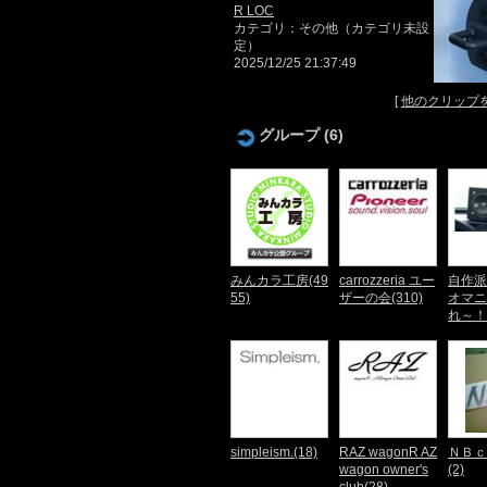
R LOC
カテゴリ：その他（カテゴリ未設
定）
2025/12/25 21:37:49
[
他のクリップ
グループ (6)
みんカラ工房(49
carrozzeria ユー
自作派
55)
ザーの会(310)
オマニ
れ～！(
simpleism.(18)
RAZ wagonR AZ
ＮＢｃ
wagon owner's
(2)