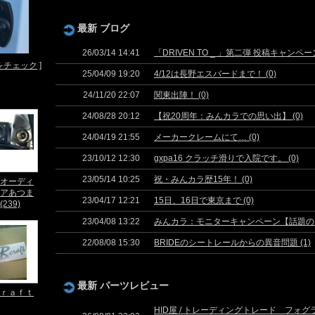
最新 ブログ
26/03/14 14:41
「DRIVEN TO _ 」第二弾 投稿キャンペーン Blu
をチェック
]
25/04/09 19:20
4/12は長野エスバードまで！ (0)
24/11/20 22:07
関東出陣！ (0)
24/08/28 20:12
【祝20周年：みんカラでの思い出】 (0)
24/04/19 21:55
メーカークレームにて… (0)
23/10/12 12:30
gxpa16 クラッチ滑りで入院です。 (0)
23/05/14 10:25
祝・みんカラ歴15年！ (0)
オーディ
アあつま
23/04/17 12:21
15日、16日で東京まで (0)
239)
23/04/08 13:22
みんカラ：モニターキャンペーン【話題のシラ
22/08/08 15:30
BRIDEのシートレールからの異音問題 (1)
最新 パーツレビュー
ｒａｆｔ
HID屋 / トレーディングトレード フォグ