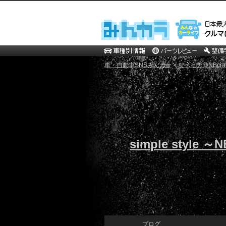
車・自動車SNSみんカラ
>
なべっチ@NBcraf
simple style ～N
ブログ