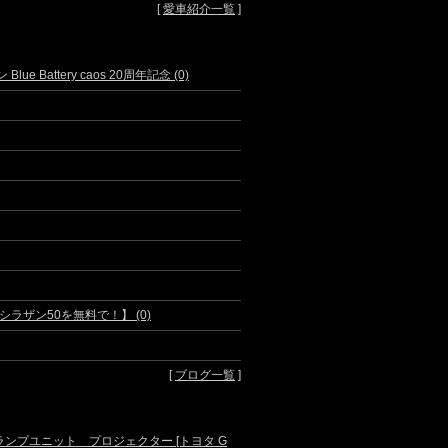
[
愛車紹介一覧
]
e Battery caos 20周年記念 (0)
ザン50を無料で！】 (0)
[
ブログ一覧
]
ランプユニット プロジェクター [トヨタ G