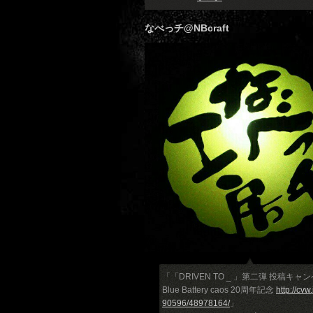
なべっチ@NBcraft
「「DRIVEN TO _ 」第二弾 投稿キャ
Blue Battery caos 20周年記念
http://cvw
90596/48978164/
」