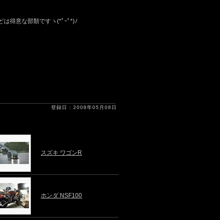
得意な部類ですヽ(*ﾟｰﾟ*)ﾉ
登録日 : 2008年05月08日
スズキ ワゴンR
ホンダ NSF100