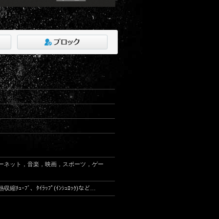
ーネット，音楽，映画，スポーツ，ゲー
、熱収縮ﾁｭｰﾌﾞ、ﾀｲﾗｯﾌﾟ(ｲﾝｼｭﾛｯｸ)など…