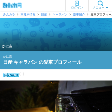
ログイン
メニュー
みんカラ
車種別情報
日産
キャラバン
愛車紹介
愛車プロフィール
かに吉
かに吉
日産 キャラバン の愛車プロフィール