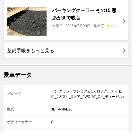
パーキングクーラー その15 悪
あがきで吸音
作業日 : 2026年7月20日
-
難易度 :
★
☆
☆
整備手帳をもっと見る
愛車データ
バン グランドプレミアムGX ロングボディ 低
グレード
床_5人乗り_5ドア_4WD(AT_2.4_ディーゼル)
型式
3DF-VN6E26
ボディーカラー
白