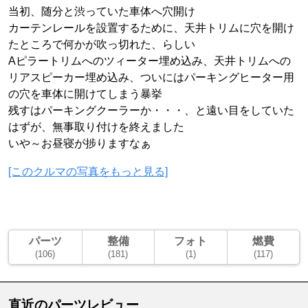
当初、随分と渋っていた車体へ穴開け
カーテンレールを設置するために、天井トリムに穴を開け
たところで何かが吹っ切れた、らしい
Aピラートリムへのツィーター埋め込み、天井トリムへの
リアスピーカー埋め込み、ついにはパーキングヒーター用
の穴を車体に開けてしまう暴挙
残すはパーキングクーラーか・・・、と遠い目をしていた
はずが、無事取り付けを終えました
いや～お昼寝が捗りますなぁ
[このクルマの写真をもっと見る]
パーツ
整備
フォト
燃費
(106)
(181)
(1)
(117)
直近のパーツレビュー