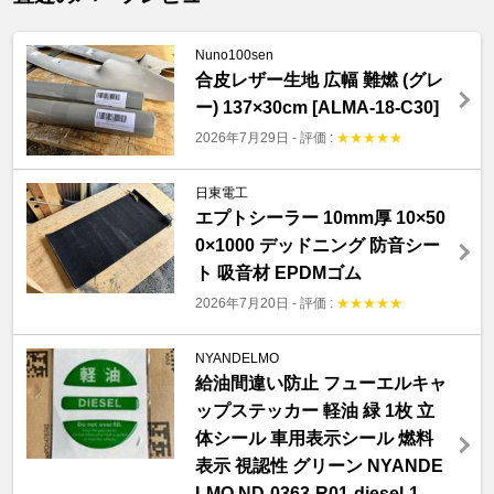
Nuno100sen
合皮レザー生地 広幅 難燃 (グレ
ー) 137×30cm [ALMA-18-C30]
2026年7月29日
-
評価 :
★
★
★
★
★
日東電工
エプトシーラー 10mm厚 10×50
0×1000 デッドニング 防音シー
ト 吸音材 EPDMゴム
2026年7月20日
-
評価 :
★
★
★
★
★
NYANDELMO
給油間違い防止 フューエルキャ
ップステッカー 軽油 緑 1枚 立
体シール 車用表示シール 燃料
表示 視認性 グリーン NYANDE
LMO ND-0363-R01-diesel-1