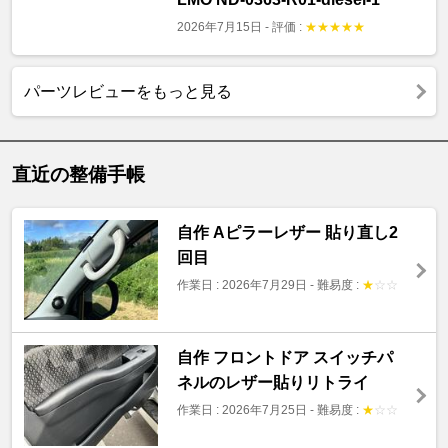
2026年7月15日
-
評価 :
★
★
★
★
★
パーツレビューをもっと見る
直近の整備手帳
自作 Aピラーレザー 貼り直し2
回目
作業日 : 2026年7月29日
-
難易度 :
★
☆
☆
自作 フロントドア スイッチパ
ネルのレザー貼りリトライ
作業日 : 2026年7月25日
-
難易度 :
★
☆
☆