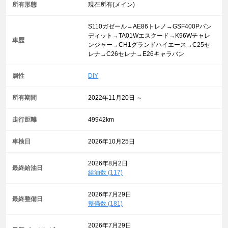
所有形態
現在所有(メイン)
S110ガゼール→AE86トレノ→GSF400Pバン
ディット→TA01Wエスクード→K96Wチャレ
車歴
ンジャー→CH1グランドハイエース→C25セ
レナ→C26セレナ→E26キャラバン
属性
DIY
所有期間
2022年11月20日 ～
走行距離
49942km
車検日
2026年10月25日
2026年8月2日
最終給油日
給油数 (117)
2026年7月29日
最終整備日
整備数 (181)
2026年7月29日