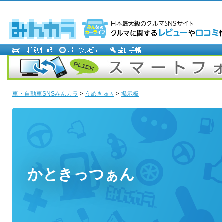
車・自動車SNSみんカラ
>
うめきゅぅ
>
掲示板
かときっつぁん