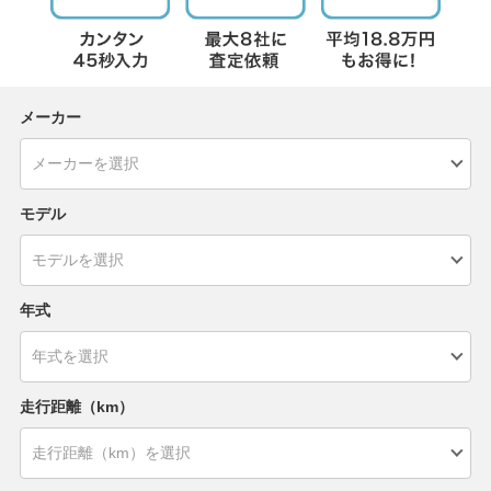
メーカー
モデル
年式
走行距離（km）