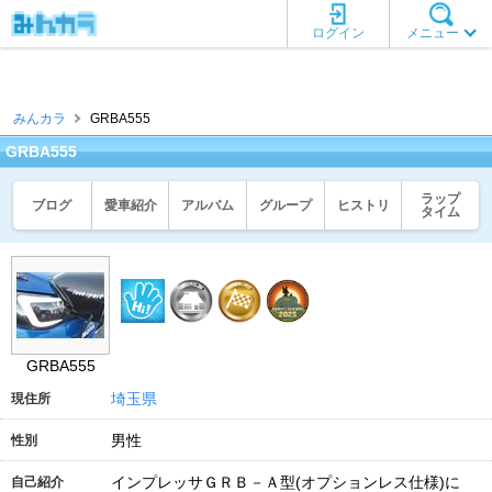
ログイン
メニュー
みんカラ
GRBA555
GRBA555
ラップ
ブログ
愛車紹介
アルバム
グループ
ヒストリ
タイム
GRBA555
埼玉県
現住所
男性
性別
インプレッサＧＲＢ－Ａ型(オプションレス仕様)に
自己紹介