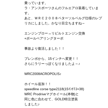
乗っています。
ラ・アンスポーツさんのフルエアロ装着していま
す。
あと、ＷＲＣ２００８ペターソルベルグ仕様のレプ
リカにしました。かなり目立ちますね～
エンジンブロー→リビルトエンジン交換
+ボールベアリングターボ
事故より復活しました！！
ブレンボから、15インチへ変更！！
さらにラリーっぽくなりましたよ～♪
WRC2008ACROPOLIS♪
ホイール追加！！
speedline corse type2118(15ｲﾝﾁ7J+38)
WRC Prodriveマグホイール(本物)と
同じ色に合わせて、GOLD特注塗装
しました♪