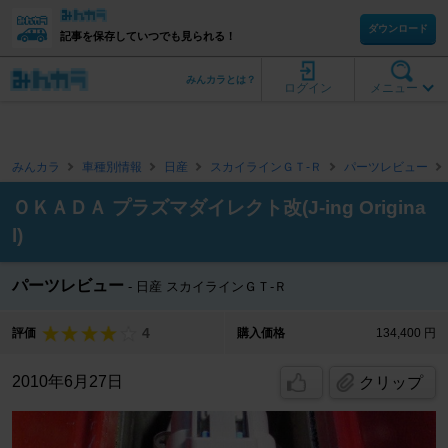
ダウンロード
記事を保存していつでも見られる！
みんカラとは？
ログイン
メニュー
みんカラ
車種別情報
日産
スカイラインＧＴ‐Ｒ
パーツレビュー
ＯＫＡＤＡ プラズマダイレクト改(J-ing Origina
l)
パーツレビュー
日産 スカイラインＧＴ‐Ｒ
4
評価
購入価格
134,400 円
2010年6月27日
クリップ