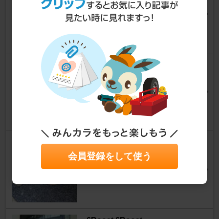
スカイラインＧＴ‐Ｒ
nice72さん
4
Sylphide（シルフィード） / IK
C Sylphide FGR-500
スカイラインＧＴ‐Ｒ
りゅうと.さん
24
アクティブ 静音マフラー
会員登録をして使う
スカイラインＧＴ‐Ｒ
白髭?さん
8