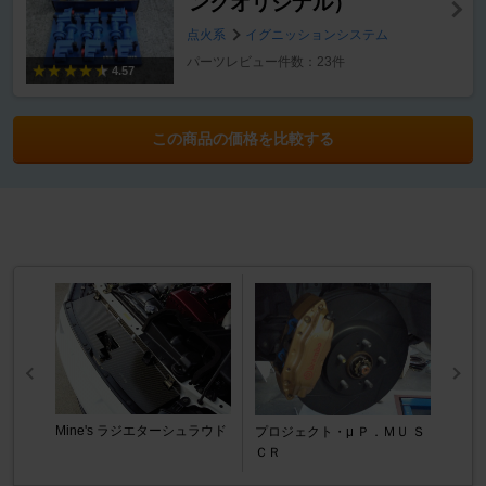
ングオリジナル）
点火系
イグニッションシステム
パーツレビュー件数：23件
4.57
この商品の価格を比較する
Mine's ラジエターシュラウド
プロジェクト・μ Ｐ．ＭＵ Ｓ
ＣＲ