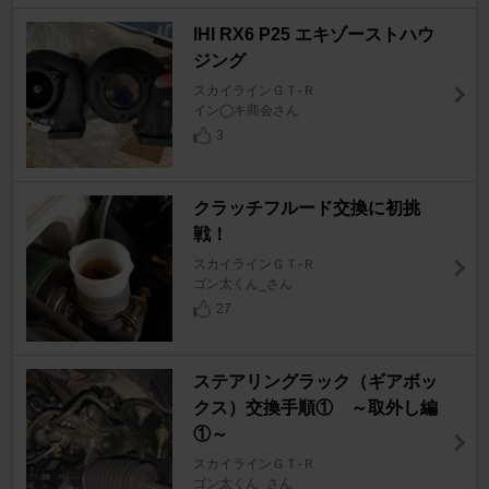
IHI RX6 P25 エキゾーストハウ
ジング
スカイラインＧＴ‐Ｒ
イン◯キ商会さん
3
クラッチフルード交換に初挑
戦！
スカイラインＧＴ‐Ｒ
ゴン太くん_さん
27
ステアリングラック（ギアボッ
クス）交換手順① ～取外し編
①～
スカイラインＧＴ‐Ｒ
ゴン太くん_さん