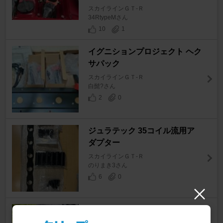
スカイラインＧＴ‐Ｒ
34RtypeMさん
10
1
イグニションプロジェクト ヘク
サパック
スカイラインＧＴ‐Ｒ
白髭?さん
2
0
ジュラテック 35コイル流用ア
ダプター
スカイラインＧＴ‐Ｒ
のりまき3さん
6
0
SHIBATIRE / シバタイヤ R31 2
00R