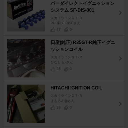
パーダイレクトイグニッション
システム SF-DIS-001
スカイラインＧＴ‐Ｒ
PURPLE RISEさん
47
0
日産(純正) R35GT-R純正イグニ
ッションコイル
スカイラインＧＴ‐Ｒ
ひなとも♪さん
25
0
HITACHI IGNITION COIL
スカイラインＧＴ‐Ｒ
まるるん@さん
39
0