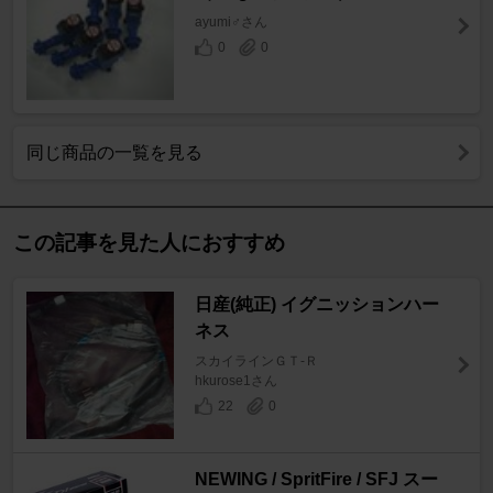
ayumi♂さん
0
0
同じ商品の一覧を見る
この記事を見た人におすすめ
日産(純正) イグニッションハー
ネス
スカイラインＧＴ‐Ｒ
hkurose1さん
22
0
NEWING / SpritFire / SFJ スー