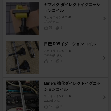
ヤフオク ダイレクトイグニッシ
ョンコイル
スカイラインＧＴ‐Ｒ
ゴン吉さん
33
1
日産 R35イグニションコイル
スカイラインＧＴ‐Ｒ
masa-gt3さん
16
1
Mine's 強化ダイレクトイグニッ
ションコイル
スカイラインＧＴ‐Ｒ
watagtrさん
17
3