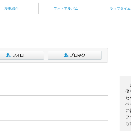
愛車紹介
フォトアルバム
ラップタイム
「
僕
た
ベ
に
フ
も