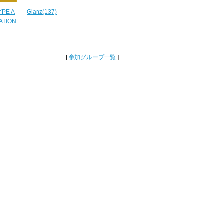
YPE A
Glanz(137)
ATION
[
参加グループ一覧
]