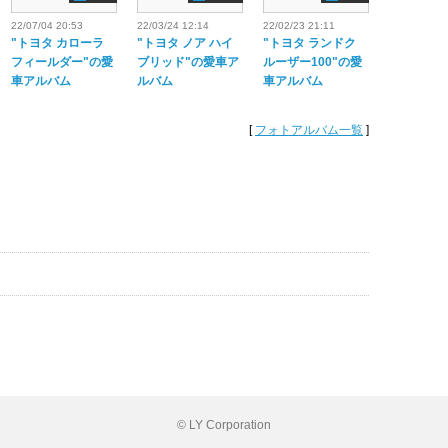
22/07/04 20:53
22/03/24 12:14
22/02/23 21:11
"トヨタ カローラ
"トヨタ ノア ハイ
"トヨタ ランドク
フィールダー"の愛
ブリッド"の愛車ア
ルーザー100"の愛
車アルバム
ルバム
車アルバム
[
フォトアルバム一覧
]
© LY Corporation