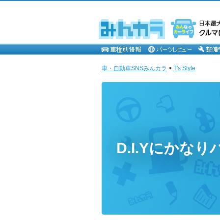
車・自動車SNSみんカラ
>
T's Style
D.I.Yにかな