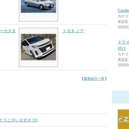
Can
カテゴ
未設定
2025/1
ミーカスタ
トヨタ ノア
ドラ
付け
カテゴ
未設定
2025/0
[
愛車紹介一覧
]
うございます🎉 (1)