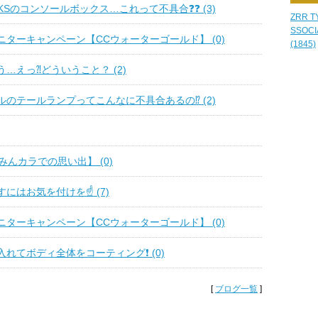
ORKSのコンソールボックス…これって不具合❓❓ (3)
ZRR T
SSOCI
ターキャンペーン【CCウォーターゴールド】 (0)
(1845)
…えっ⁈どういうこと？ (2)
のテールランプってこんなに不具合あるの⁉️ (2)
みんカラでの思い出】 (0)
にはお気を付けを☝️ (7)
ターキャンペーン【CCウォーターゴールド】 (0)
れてボディ全体をコーティング❗️ (0)
[
ブログ一覧
]