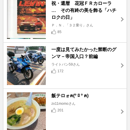
祝・還暦 花冠ＦＲカローラ
… その有終の美を飾る「ハチ
ロクの日」
Ｐ．Ｎ．「３２乗り」さん
85
一度は見てみたかった禁断のグ
ンマ－帝国入口？前編
ライトバン59さん
172
飯テロォฅ(º ﾛ º ฅ)
zx11momoさん
201