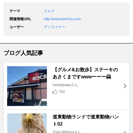
テーマ
クルマ
関連情報URL
http://www.dent-ys.com
ユーザー
デンライナー
ブログ人気記事
【グルメ&お散歩】ステーキの
あさくまですwwwーーー🤗
narukipapaさん
752
道東動物ランドで道東動物ハン
ト02
Zono Motonaさん