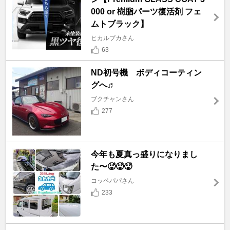
000 or 樹脂パーツ復活剤 フェ
ムトブラック】
ヒカルプカさん
63
ND初号機 ボディコーティン
グへ♬
ブクチャンさん
277
今年も夏真っ盛りになりまし
た〜🥵🥵🥵
コッペパパさん
233