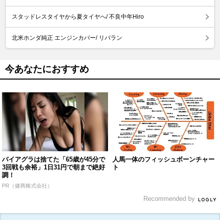
スタッドレスタイヤから夏タイヤへ/ 不良中年Hiro
北米ホンダ純正 エンジンカバー/ リバラン
今あなたにおすすめ
バイアグラは捨てた「65歳が45分で
人馬一体のフィッシュボーンチャー
3回戦も余裕」1日31円で朝まで絶好
ト
調！
PR（健商株式会社）
Recommended by