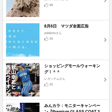
68
8月6日 マツダ全面広告
yukijirouさん
55
ショッピングモールウォーキン
グ！＾＾
レガッテムさん
55
みんカラ：モニターキャンペー
ン【Premium GLASS COAT 3