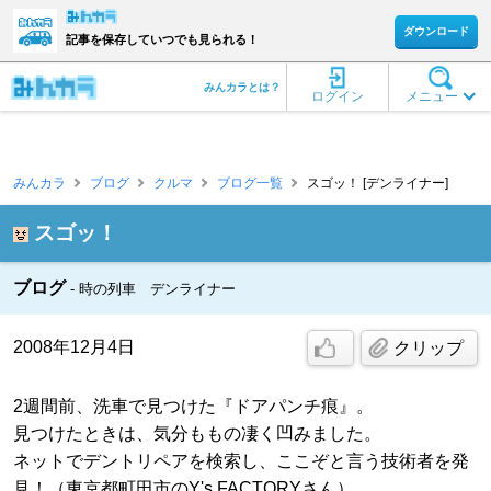
ダウンロード
記事を保存していつでも見られる！
みんカラとは？
ログイン
メニュー
みんカラ
ブログ
クルマ
ブログ一覧
スゴッ！ [デンライナー]
スゴッ！
ブログ
時の列車 デンライナー
2008年12月4日
クリップ
2週間前、洗車で見つけた『ドアパンチ痕』。
見つけたときは、気分ももの凄く凹みました。
ネットでデントリペアを検索し、ここぞと言う技術者を発
見！（東京都町田市のY's FACTORYさん）