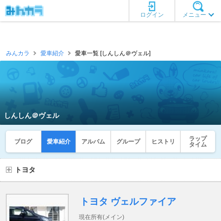
ログイン
メニュー
みんカラ
愛車紹介
愛車一覧 [しんしん＠ヴェル]
しんしん＠ヴェル
ラップ
ブログ
愛車紹介
アルバム
グループ
ヒストリ
タイム
トヨタ
トヨタ ヴェルファイア
現在所有(メイン)