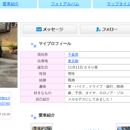
愛車紹介
フォトアルバム
ラップタイ
マイプロフィール
現住所
千葉県
出身地
東京都
誕生日
11月11日 さそり座
性別
男性
結婚
既婚
趣味
車・バイク，ドライブ・旅行，映画
好きなもの
嫁、子供、タイヤ、ロロノア・ゾロ
https://
自己紹介
メルセデスにしてみました！
r/3740
 13:16
愛車紹介