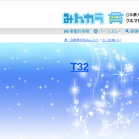
車・自動車SNSみんカラ
>
かごめ★パパ
T32