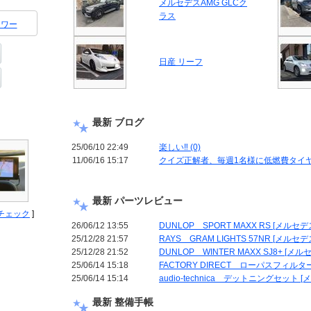
メルセデスAMG GLCク
ラス
ワー
日産 リーフ
最新 ブログ
25/06/10 22:49
楽しい‼️ (0)
11/06/16 15:17
クイズ正解者、毎週1名様に低燃費タイヤ エ
最新 パーツレビュー
チェック
]
26/06/12 13:55
DUNLOP SPORT MAXX RS [メルセデス
25/12/28 21:57
RAYS GRAM LIGHTS 57NR [メルセデ
25/12/28 21:52
DUNLOP WINTER MAXX SJ8+ [メル
25/06/14 15:18
FACTORY DIRECT ローパスフィルター 
25/06/14 15:14
audio-technica デットニングセット [
最新 整備手帳