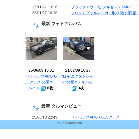
25/11/27 13:16
ブラックアウト化 [メルセデスAMG GLCク
23/01/27 10:28
フロントグリルマーカー取り付け [日産 エク
最新 フォトアルバム
25/06/09 10:01
21/02/09 16:28
"メルセデスAMG G
"日産 エクストレイ
LCクラス"の愛車ア
ル"の愛車アルバム
ルバム
6枚
3枚
最新 クルマレビュー
25/06/10 22:49
メルセデスAMG / GLCクラス
© LY Corporation