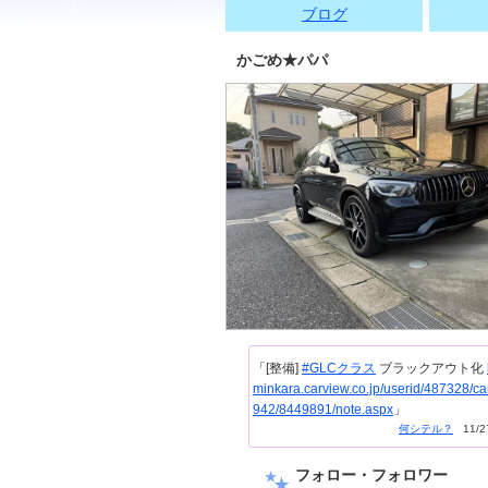
ブログ
かごめ★パパ
「[整備]
#GLCクラス
ブラックアウト化
minkara.carview.co.jp/userid/487328/ca
942/8449891/note.aspx
」
何シテル？
11/27
フォロー・フォロワー