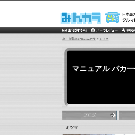
車・自動車SNSみんカラ
>
ミツヲ
マニュアル バカ一
ブログ
ミツヲ