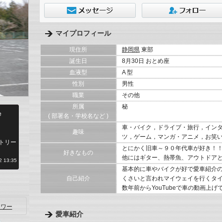
マイプロフィール
現住所
静岡県
東部
誕生日
8月30日 おとめ座
血液型
A 型
性別
男性
職業
その他
所属
秘
e
( 部署名・学校名など )
車・バイク，ドライブ・旅行，イン
趣味
ツ，ゲーム，マンガ・アニメ，お笑
トリー
とにかく旧車～９０年代車が好き！
好きなもの
他にはギター、熱帯魚、アウトドアと多
 13:35
基本的に車やバイクが好で愛車紹介
自己紹介
くさいと言われマイウェイを行くタ
数年前からYouTubeで車の動画上げてま
ワー
愛車紹介