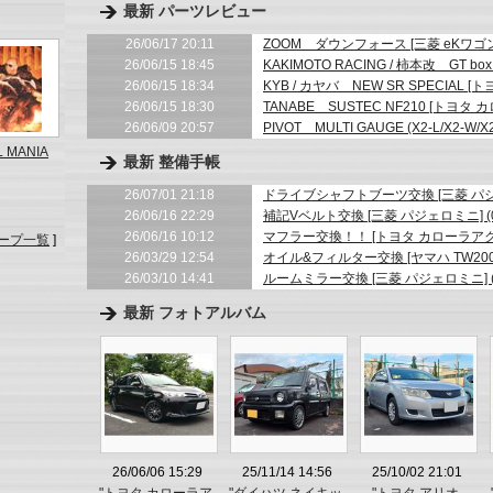
最新 パーツレビュー
26/06/17 20:11
ZOOM ダウンフォース [三菱 eKワゴン]
26/06/15 18:45
KAKIMOTO RACING / 柿本改 GT b
26/06/15 18:34
KYB / カヤバ NEW SR SPECIAL [
26/06/15 18:30
TANABE SUSTEC NF210 [トヨタ 
26/06/09 20:57
PIVOT MULTI GAUGE (X2-L/X2-W/
L MANIA
最新 整備手帳
26/07/01 21:18
ドライブシャフトブーツ交換 [三菱 パジェ
26/06/16 22:29
補記Vベルト交換 [三菱 パジェロミニ] (0
26/06/16 10:12
マフラー交換！！ [トヨタ カローラアクシ
ープ一覧
]
26/03/29 12:54
オイル&フィルター交換 [ヤマハ TW200E]
26/03/10 14:41
ルームミラー交換 [三菱 パジェロミニ] (
最新 フォトアルバム
26/06/06 15:29
25/11/14 14:56
25/10/02 21:01
"トヨタ カローラア
"ダイハツ ネイキッ
"トヨタ アリオ