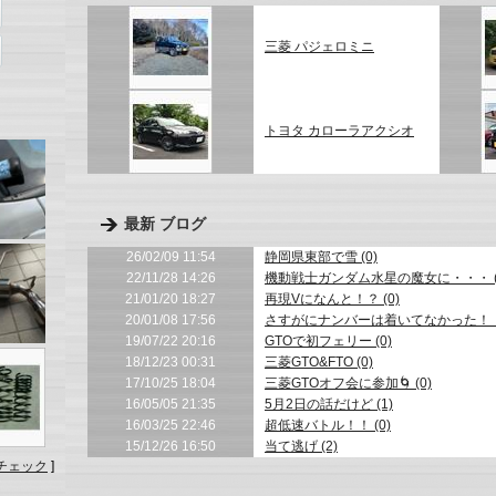
三菱 パジェロミニ
トヨタ カローラアクシオ
最新 ブログ
26/02/09 11:54
静岡県東部で雪 (0)
22/11/28 14:26
機動戦士ガンダム水星の魔女に・・・ (
21/01/20 18:27
再現Vになんと！？ (0)
20/01/08 17:56
さすがにナンバーは着いてなかった！！ 
19/07/22 20:16
GTOで初フェリー (0)
18/12/23 00:31
三菱GTO&FTO (0)
17/10/25 18:04
三菱GTOオフ会に参加🌀 (0)
16/05/05 21:35
5月2日の話だけど (1)
16/03/25 22:46
超低速バトル！！ (0)
15/12/26 16:50
当て逃げ (2)
チェック
]