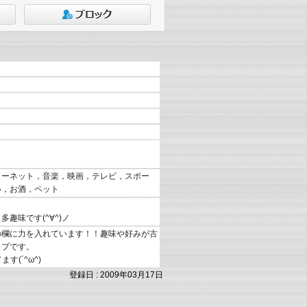
ターネット，音楽，映画，テレビ，スポー
い，お酒，ペット
！
趣味です(^∀^)ノ
の欄に力を入れています！！趣味や好みが古
イプです。
す(´^ω^)
登録日 : 2009年03月17日