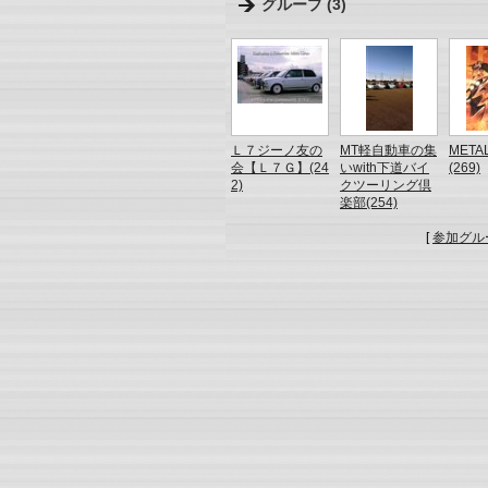
グループ (3)
Ｌ７ジーノ友の
MT軽自動車の集
META
会【Ｌ７Ｇ】(24
いwith下道バイ
(269)
2)
クツーリング倶
楽部(254)
[
参加グル