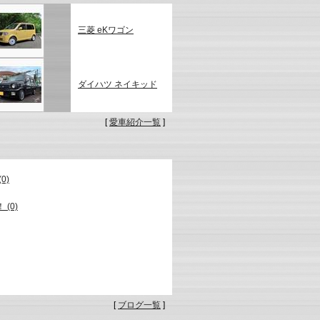
三菱 eKワゴン
ダイハツ ネイキッド
[
愛車紹介一覧
]
0)
(0)
[
ブログ一覧
]