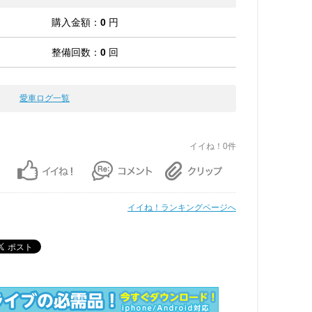
購入金額：
0
円
整備回数：
0
回
愛車ログ一覧
イイね！0件
イイね！ランキングページへ