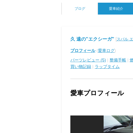
ブログ
愛車紹介
久 遠の"エクシーガ"
[
スバル 
プロフィール
(
愛車ログ
)
パーツレビュー (5)
|
整備手帳
|
買い物記録
|
ラップタイム
愛車プロフィール