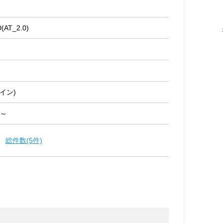
(AT_2.0)
イン)
 ～
総件数(5件)