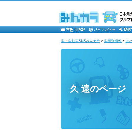
車・自動車SNSみんカラ
>
車種別情報
>
ス
久 遠のページ