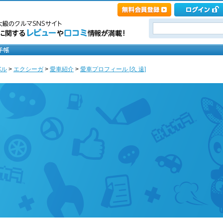
バル
>
エクシーガ
>
愛車紹介
>
愛車プロフィール [久 遠]