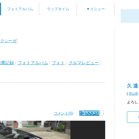
フォトアルバム
ラップタイム
▼メニュー
]
エクシーガ
燃費記録
|
フォトアルバム
|
フォト
|
クルマレビュー
|
久 遠
[
岡山県
よろし
コメント(0)