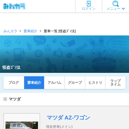
ログイン
メニュー
みんカラ
愛車紹介
愛車一覧 [怪盗ｺﾞﾝ汰]
怪盗ｺﾞﾝ汰
ラップ
ブログ
愛車紹介
アルバム
グループ
ヒストリ
タイム
マツダ
マツダ AZ-ワゴン
現在所有(メイン)