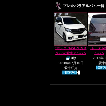
ブレ☆パラアルバム一覧
"ホンダ N-WGN カス
"トヨタ b
タム"の愛車アルバム
ルバム
3枚
2017年
2018年07月10日
[愛車
[愛車紹介]