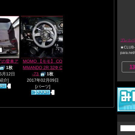
ブレ☆パ
★CLUB-bB
para.net/
B"の愛車ア
MOMO 【モモ】 CO
13
1枚
MMANDO 2R 32Φ C
05月12日
-73
1枚
紹介]
2017年02月09日
[パーツ]