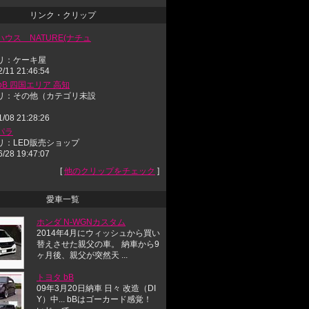
リンク・クリップ
ウス NATURE(ナチュ
リ：ケーキ屋
2/11 21:46:54
-bB 四国エリア 高知
リ：その他（カテゴリ未設
1/08 21:28:26
パラ
リ：LED販売ショップ
6/28 19:47:07
[
他のクリップをチェック
]
愛車一覧
ホンダ N-WGNカスタム
2014年4月にウィッシュから買い
替えさせた親父の車。 納車から9
ヶ月後、親父が突然天 ...
トヨタ bB
09年3月20日納車 日々 改造（DI
Y）中... bBはゴーカード感覚！