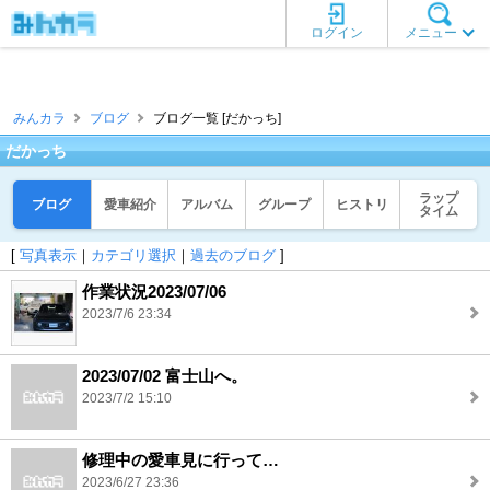
ログイン
メニュー
みんカラ
ブログ
ブログ一覧 [だかっち]
だかっち
ラップ
ブログ
愛車紹介
アルバム
グループ
ヒストリ
タイム
[
写真表示
｜
カテゴリ選択
｜
過去のブログ
]
作業状況2023/07/06
2023/7/6 23:34
2023/07/02 富士山へ。
2023/7/2 15:10
修理中の愛車見に行って…
2023/6/27 23:36