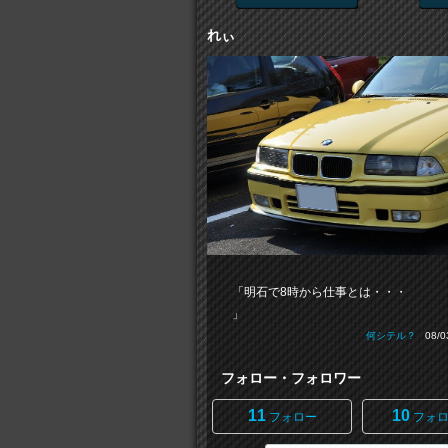
れぃ
「明石で8時から仕事とは・・・
」
何シテル？
08/03
フォロー・フォロワー
11
10
フォロー
フォロ