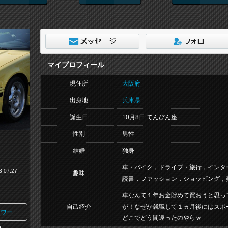
マイプロフィール
現住所
大阪府
出身地
兵庫県
誕生日
10月8日 てんびん座
性別
男性
結婚
独身
車・バイク，ドライブ・旅行，インタ
 07:27
趣味
読書，ファッション，ショッピング，
車なんて１年お金貯めて買おうと思っ
自己紹介
が！なぜか就職して１ヵ月後にはスポ
ワー
どこでどう間違ったのやらｗ