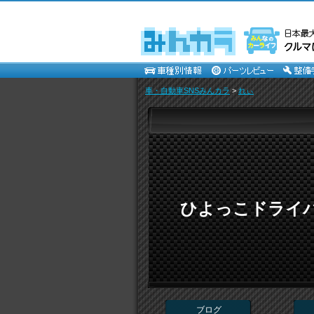
車・自動車SNSみんカラ
>
れぃ
ひよっこドライ
ブログ