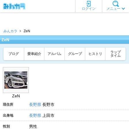
ログイン
メニュー
みんカラ
ZeN
ZeN
ラップ
ブログ
愛車紹介
アルバム
グループ
ヒストリ
タイム
ZeN
長野県
長野市
現住所
長野県
上田市
出身地
男性
性別