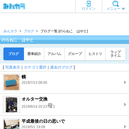
ログイン
メニュー
みんカラ
ブログ
ブログ一覧 [のらねこ はやと]
のらねこ はやと
ラップ
ブログ
愛車紹介
アルバム
グループ
ヒストリ
タイム
[
写真表示
｜
カテゴリ選択
｜
過去のブログ
]
幌
2019/7/13 08:00
オルター交換
2019/6/14 20:23
1
平成最後の日の思いで
2019/5/1 19:08