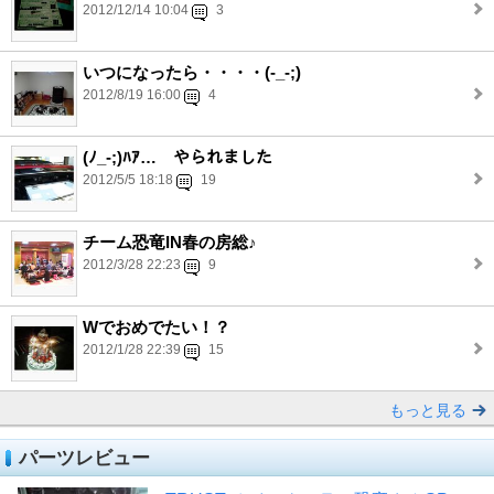
2012/12/14 10:04
3
いつになったら・・・・(-_-;)
2012/8/19 16:00
4
(ﾉ_-;)ﾊｱ… やられました
2012/5/5 18:18
19
チーム恐竜IN春の房総♪
2012/3/28 22:23
9
Wでおめでたい！？
2012/1/28 22:39
15
もっと見る
パーツレビュー