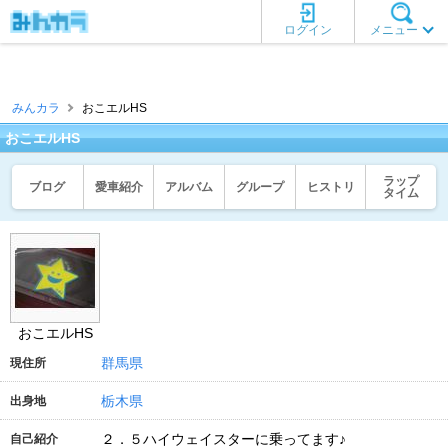
ログイン
メニュー
みんカラ
おこエルHS
おこエルHS
ラップ
ブログ
愛車紹介
アルバム
グループ
ヒストリ
タイム
おこエルHS
群馬県
現住所
栃木県
出身地
２．５ハイウェイスターに乗ってます♪
自己紹介