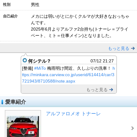
男性
性別
メカには弱いがとにかくクルマが大好きなおっちゃ
自己紹介
んです。
2025年6月よりアルファ2台持ち(トナーレ＝プライ
ベート、ミト＝仕事メイン)となりました。
もっと見る
何シテル？
07/12 21:27
[整備]
#MiTo
梅雨明け間近、久しぶりの洗車！
h
ttps://minkara.carview.co.jp/userid/614414/car/3
721943/8710588/note.aspx
もっと見る
愛車紹介
アルファロメオ トナーレ