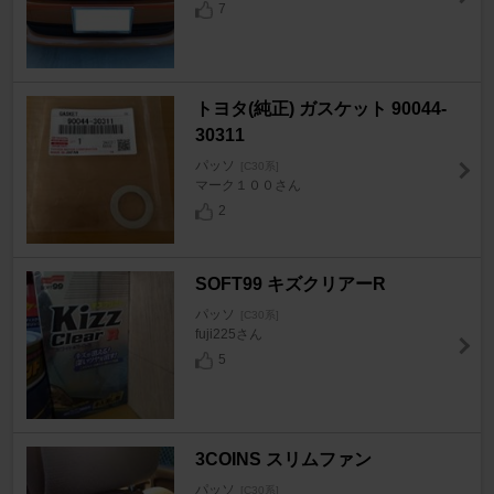
7
トヨタ(純正) ガスケット 90044-
30311
パッソ
[C30系]
マーク１００さん
2
SOFT99 キズクリアーR
パッソ
[C30系]
fuji225さん
5
3COINS スリムファン
パッソ
[C30系]