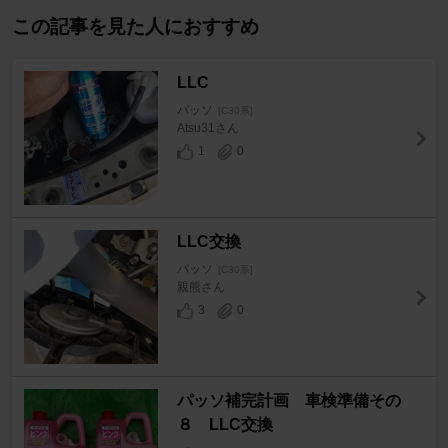
この記事を見た人におすすめ
LLC
パッソ
[C30系]
Atsu31さん
1
0
LLC交換
パッソ
[C30系]
親熊さん
3
0
パッソ補完計画 車検準備その
８ LLC交換