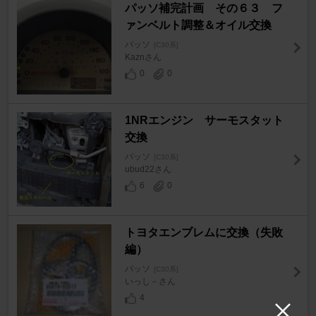
パッソ補完計画 その６３ フ
ァンベルト調整＆オイル交換
パッソ
[C30系]
Kaznさん
0
0
1NRエンジン サーモスタット
交換
パッソ
[C30系]
ubud22さん
6
0
トヨタエンブレムに交換（失敗
編）
パッソ
[C30系]
いっし－さん
4