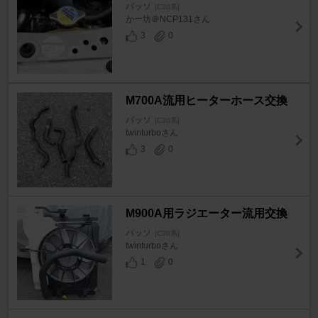
パッソ
[C30系]
かー坊＠NCP131さん
3
0
M700A流用ヒーターホース交換
パッソ
[C30系]
twinturboさん
3
0
M900A用ラジエーター流用交換
パッソ
[C30系]
twinturboさん
1
0