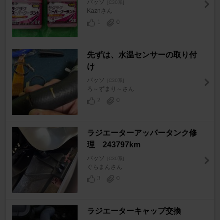
パッソ
[C30系]
Kaznさん
1
0
先ずは、水温センサーの取り付
け
パッソ
[C30系]
ろ～ずまり～さん
2
0
ラジエーターアッパータンク修
理 243797km
パッソ
[C30系]
ぐらまんさん
3
0
ラジエーターキャップ交換