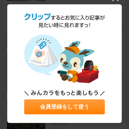
パッソ補完計画 車検準備その
１ ファンベルト交換
パッソ
[C30系]
Kaznさん
6
キーレス電池交換‼
パッソ
[C30系]
こーすけ@GE6さん
20
KGC30 後期 HANA用 リ
会員登録をして使う
アシート
パッソ
[C30系]
KGC30さん