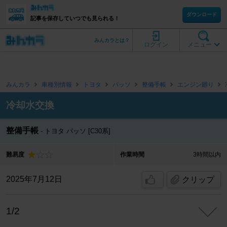
ダウンロード
記事を保存していつでも見られる！
みんカラとは？
ログイン
メニュー
みんカラ
車種別情報
トヨタ
パッソ
整備手帳
エンジン廻り
冷却水交換
整備手帳
トヨタ パッソ [C30系]
難易度
作業時間
3時間以内
2025年7月12日
クリップ
1/2