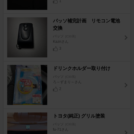
1
パッソ補完計画 リモコン電池
交換
パッソ
[C30系]
Kaznさん
3
ドリンクホルダー取り付け
パッソ
[C30系]
ろ～ずまり～さん
2
トヨタ(純正) グリル塗装
パッソ
[C30系]
fu-71さん