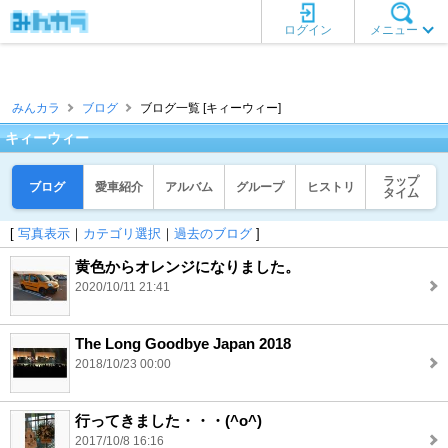
ログイン
メニュー
みんカラ
ブログ
ブログ一覧 [キィーウィー]
キィーウィー
ラップ
ブログ
愛車紹介
アルバム
グループ
ヒストリ
タイム
[
写真表示
｜
カテゴリ選択
｜
過去のブログ
]
黄色からオレンジになりました。
2020/10/11 21:41
The Long Goodbye Japan 2018
2018/10/23 00:00
行ってきました・・・(^o^)
2017/10/8 16:16