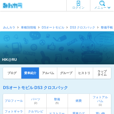
ログイン
メニュー
みんカラ
車種別情報
DSオートモビル
DS3 クロスバック
整備手帳
HIK@RU
ラップ
ブログ
愛車紹介
アルバム
グループ
ヒストリ
タイム
DSオートモビル DS3 クロスバック
フォトアル
パーツ
整備
プロフィール
燃費
バム
(2)
(5)
(1)
フォトギャラ
クルマレビ
ヒストリー
愛車ログ
買い物