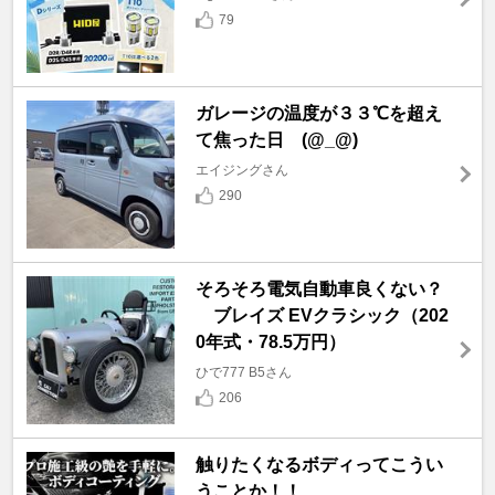
79
ガレージの温度が３３℃を超え
て焦った日 (@_@)
エイジングさん
290
そろそろ電気自動車良くない？
ブレイズ EVクラシック（202
0年式・78.5万円）
ひで777 B5さん
206
触りたくなるボディってこうい
うことか！！