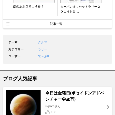
嬬恋放浪２０１４春！
カーボンオフセットラリー２
０１４おみ ...
記事一覧
テーマ
クルマ
カテゴリー
ラリー
ユーザー
で～ぶK
ブログ人気記事
今日は金曜日(ポセイドンアドベ
ンチャー🔱🌊⛩️)
u-pomさん
186