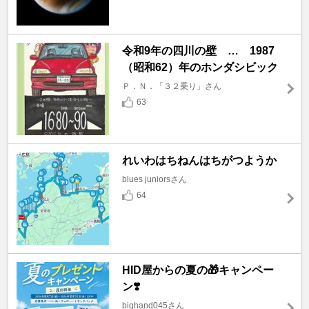
令和9年の四川の壁 … 1987
（昭和62）年のホンダシビック
Ｐ．Ｎ．「３２乗り」さん
63
れいわはちねんはちがつようか
blues juniorsさん
64
HID屋からの夏の🎁キャンペー
ン❣️
bighand045さん