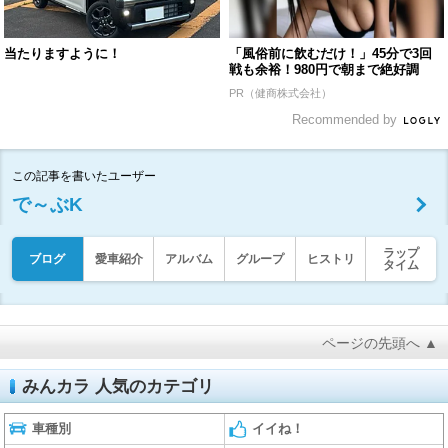
当たりますように！
「風俗前に飲むだけ！」45分で3回
戦も余裕！980円で朝まで絶好調
PR（健商株式会社）
Recommended by
この記事を書いたユーザー
で～ぶK
ラップ
ブログ
愛車紹介
アルバム
グループ
ヒストリ
タイム
ページの先頭へ ▲
みんカラ 人気のカテゴリ
車種別
イイね！