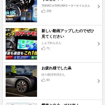
TAKMO ㈱TAKUMIモーターオイルさん
259
新しい動画アップしたのでぜひ
見てください
しんでれらさん
71
お疲れ様でした🙇
ゆう@LEXUSさん
93