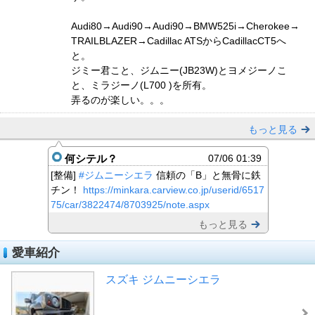
Audi80→Audi90→Audi90→BMW525i→Cherokee→
TRAILBLAZER→Cadillac ATSからCadillacCT5へ
と。
ジミー君こと、ジムニー(JB23W)とヨメジーノこ
と、ミラジーノ(L700 )を所有。
弄るのが楽しい。。。
もっと見る
何シテル？
07/06 01:39
[整備]
#ジムニーシエラ
信頼の「B」と無骨に鉄
チン！
https://minkara.carview.co.jp/userid/6517
75/car/3822474/8703925/note.aspx
もっと見る
愛車紹介
スズキ ジムニーシエラ