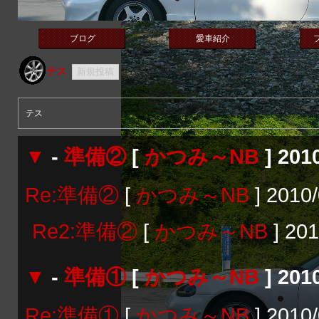
ブログ
愛車紹介
テス
テス
▼
-
準備②
[
かつみ～NB
] 2010
Re:準備②
[
かつみ～NB
] 2010/
Re2:準備②
[
かつみ～NB
] 201
▼
-
準備①
[
かつみ～NB
] 2010
Re:準備①
[
かつみ～NB
] 2010/