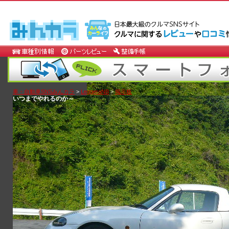
車・自動車SNSみんカラ
>
LeggeraNB
>
掲示板
いつまでやれるのか～