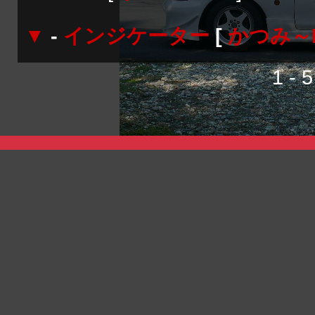
▼
-
インジケーター
[
かつみ～
1 - 5