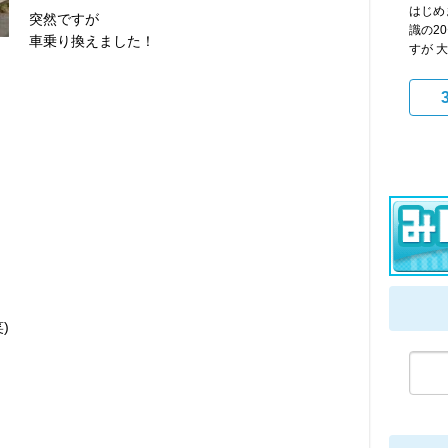
はじめま
突然ですが
識の2
車乗り換えました！
すが 大
)