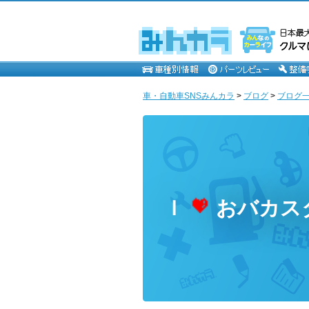
車・自動車SNSみんカラ
>
ブログ
>
ブログ一覧
Ｉ
おバカス