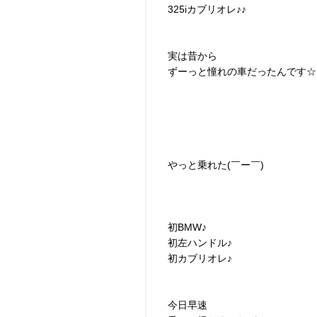
325iカブリオレ♪♪
実は昔から
ずーっと憧れの車だったんです☆
やっと乗れた(￣ー￣)
初BMW♪
初左ハンドル♪
初カブリオレ♪
今日早速