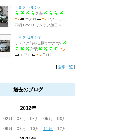
トヨタ セルシオ
外装
エアロ
F:メーカー
不明 GYATT ワンオフ加工 R: ...
トヨタ セルシオ
リメイク前の仕様です(^-^)v
外装
エアロ
F:ｴｲﾑ ...
[
愛車一覧
]
過去のブログ
2012年
02月
03月
04月
05月
06月
08月
09月
10月
11月
12月
2011年