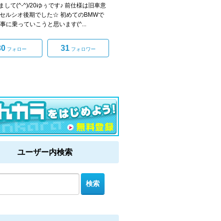
して(^-^)/20ゆぅです♪ 前仕様は旧車意
0セルシオ後期でした☆ 初めてのBMWで
事に乗っていこうと思います(^...
30
31
フォロー
フォロワー
ユーザー内検索