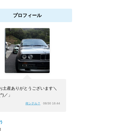
プロフィール
お土産ありがとうございます＼
_^)／」
何シテル？
08/30 16:44
ぅ
]