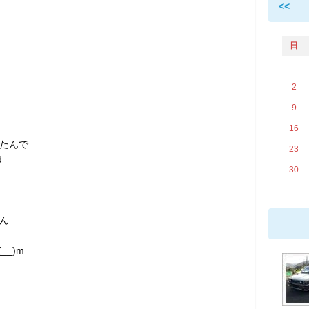
<<
日
2
9
16
たんで
23
d
30
ん
_)m