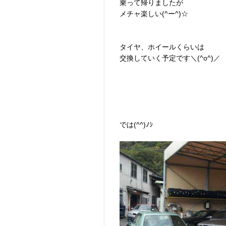
乗って帰りましたが
メチャ楽しい(^ー^)☆
タイヤ、ホイールくらいは
交換していく予定です＼(^o^)／
では(^^)ﾉｼ