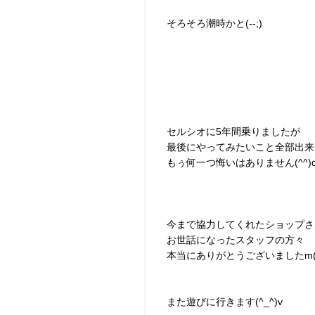
そろそろ潮時かと(--;)
セルシオに5年間乗りましたが
最後にやってみたいこと全部出来
もぅ何一つ悔いはありません(^^)
今まで協力してくれたショップさ
お世話になったスタッフの方々
本当にありがとうございましたm(_
また遊びに行きます(^_^)v