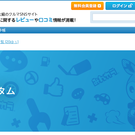
 [20ゆぅ]
タム