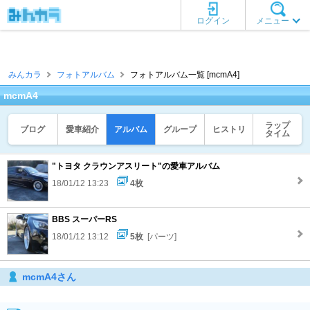
ログイン
メニュー
みんカラ
フォトアルバム
フォトアルバム一覧 [mcmA4]
mcmA4
ラップ
ブログ
愛車紹介
アルバム
グループ
ヒストリ
タイム
"トヨタ クラウンアスリート"の愛車アルバム
18/01/12 13:23
4枚
BBS スーパーRS
18/01/12 13:12
5枚
[パーツ]
mcmA4さん