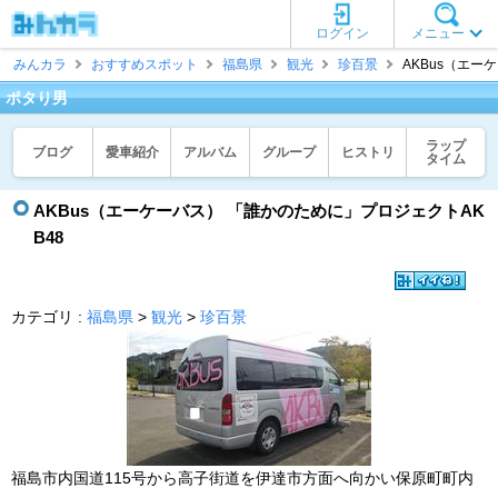
ログイン
メニュー
みんカラ
おすすめスポット
福島県
観光
珍百景
AKBus（エーケ
ポタり男
ラップ
ブログ
愛車紹介
アルバム
グループ
ヒストリ
タイム
AKBus（エーケーバス） 「誰かのために」プロジェクトAK
B48
カテゴリ :
福島県
>
観光
>
珍百景
福島市内国道115号から高子街道を伊達市方面へ向かい保原町町内