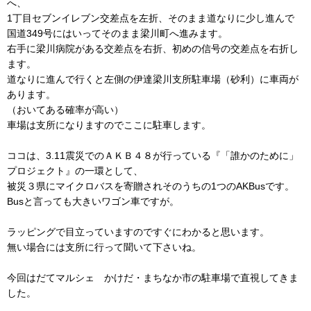
へ、
1丁目セブンイレブン交差点を左折、そのまま道なりに少し進んで
国道349号にはいってそのまま梁川町へ進みます。
右手に梁川病院がある交差点を右折、初めの信号の交差点を右折し
ます。
道なりに進んで行くと左側の伊達梁川支所駐車場（砂利）に車両が
あります。
（おいてある確率が高い）
車場は支所になりますのでここに駐車します。
ココは、3.11震災でのＡＫＢ４８が行っている『「誰かのために」
プロジェクト』の一環として、
被災３県にマイクロバスを寄贈されそのうちの1つのAKBusです。
Busと言っても大きいワゴン車ですが。
ラッピングで目立っていますのですぐにわかると思います。
無い場合には支所に行って聞いて下さいね。
今回はだてマルシェ かけだ・まちなか市の駐車場で直視してきま
した。